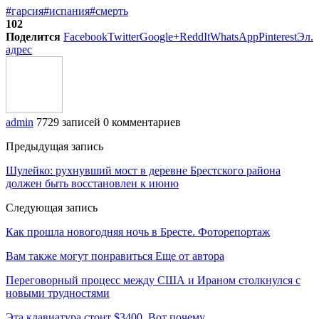
#гарсия
#испания
#смерть
102
Поделится
Facebook
Twitter
Google+
ReddIt
WhatsApp
Pinterest
Эл.
адрес
admin
7729 записей
0 комментариев
Предыдущая запись
Шулейко: рухнувший мост в деревне Брестского района
должен быть восстановлен к июню
Следующая запись
Как прошла новогодняя ночь в Бресте. Фоторепортаж
Вам также могут понравиться
Еще от автора
Переговорный процесс между США и Ираном столкнулся с
новыми трудностями
Эта клавиатура стоит $3400. Вот почему