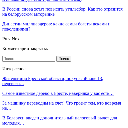
В России снова хотят повысить утильсбор. Как это отразится
на белорусском авторынке
Династии миллиардеров: какие семьи богаты веками и
поколениями?
Prev
Next
Комментарии закрыты.
Интересное:
Жительница Брестской области, покупая iPhone 13,
перевела…
Самое известное дерево в Бресте, наверняка у вас есть…
За машинку переводим на счет! Что грозит тем, кто вовремя
не…
В Беларуси введен дополнительный налоговый вычет для
молодых…