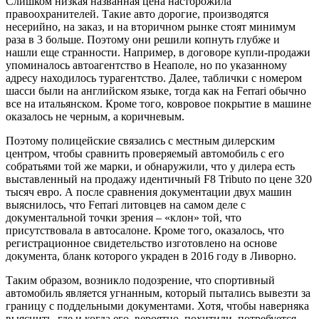
Слишком низкая названная цена насторожила
правоохранителей. Такие авто дорогие, производятся
несерийно, на заказ, и на вторичном рынке стоят минимум
раза в 3 больше. Поэтому они решили копнуть глубже и
нашли еще странности. Например, в договоре купли-продажи
упоминалось автоагентство в Неаполе, но по указанному
адресу находилось турагентство. Далее, таблички с номером
шасси были на английском языке, тогда как на Ferrari обычно
все на итальянском. Кроме того, ковровое покрытие в машине
оказалось не черным, а коричневым.
Поэтому полицейские связались с местным дилерским
центром, чтобы сравнить проверяемый автомобиль с его
собратьями той же марки, и обнаружили, что у дилера есть
выставленный на продажу идентичный F8 Tributo по цене 320
тысяч евро. А после сравнения документации двух машин
выяснилось, что Ferrari литовцев на самом деле с
документальной точки зрения – «клон» той, что
присутствовала в автосалоне. Кроме того, оказалось, что
регистрационное свидетельство изготовлено на основе
документа, бланк которого украден в 2016 году в Ливорно.
Таким образом, возникло подозрение, что спортивный
автомобиль является угнанным, который пытались вывезти за
границу с поддельными документами. Хотя, чтобы наверняка
выяснить, где и когда его, вероятно, похитили, потребуется