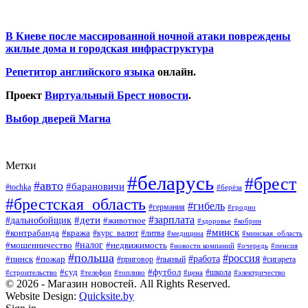
В Киеве после массированной ночной атаки повреждены
жилые дома и городская инфраструктура
Репетитор английского языка
онлайн.
Проект
Виртуальный Брест новости
.
Выбор дверей Магна
Метки
#беларусь
#брест
#авто
#барановичи
#tochka
#берёза
#брестская_область
#гибель
#германия
#гродно
#зарплата
#дальнобойщик
#дети
#животное
#кобрин
#здоровье
#минск
#контрабанда
#кража
#курс_валют
#литва
#медицина
#минская_область
#налог
#мошенничество
#недвижимость
#новости компаний
#пенсия
#очередь
#польша
#россия
#работа
#пожар
#пинск
#приговор
#сигарета
#пьяный
#суд
#футбол
#топливо
#цена
#школа
#электричество
#строительство
#телефон
© 2026 - Магазин новостей. All Rights Reserved.
Website Design:
Quicksite.by