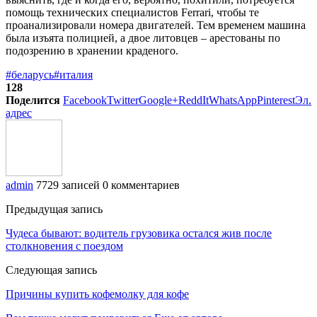
помощь технических специалистов Ferrari, чтобы те
проанализировали номера двигателей. Тем временем машина
была изъята полицией, а двое литовцев – арестованы по
подозрению в хранении краденого.
#беларусь
#италия
128
Поделится
Facebook
Twitter
Google+
ReddIt
WhatsApp
Pinterest
Эл.
адрес
admin
7729 записей
0 комментариев
Предыдущая запись
Чудеса бывают: водитель грузовика остался жив после
столкновения с поездом
Следующая запись
Причины купить кофемолку для кофе