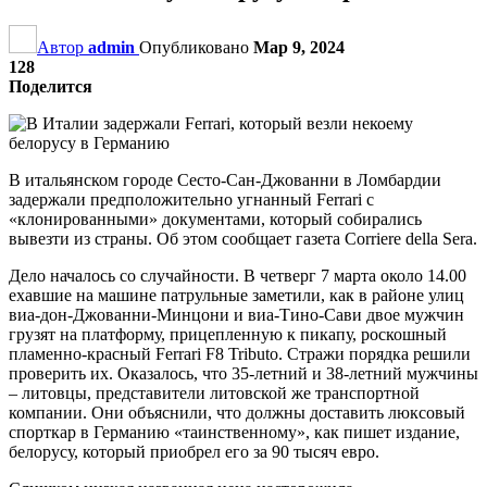
Автор
admin
Опубликовано
Мар 9, 2024
128
Поделится
В итальянском городе Сесто-Сан-Джованни в Ломбардии
задержали предположительно угнанный Ferrari с
«клонированными» документами, который собирались
вывезти из страны. Об этом сообщает газета Corriere della Sera.
Дело началось со случайности. В четверг 7 марта около 14.00
ехавшие на машине патрульные заметили, как в районе улиц
виа-дон-Джованни-Минцони и виа-Тино-Сави двое мужчин
грузят на платформу, прицепленную к пикапу, роскошный
пламенно-красный Ferrari F8 Tributo. Стражи порядка решили
проверить их. Оказалось, что 35-летний и 38-летний мужчины
– литовцы, представители литовской же транспортной
компании. Они объяснили, что должны доставить люксовый
спорткар в Германию «таинственному», как пишет издание,
белорусу, который приобрел его за 90 тысяч евро.