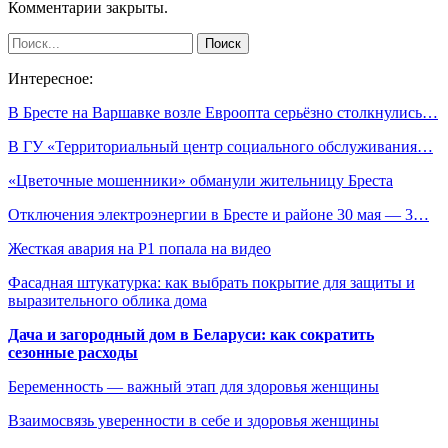
Комментарии закрыты.
Интересное:
В Бресте на Варшавке возле Евроопта серьёзно столкнулись…
В ГУ «Территориальный центр социального обслуживания…
«Цветочные мошенники» обманули жительницу Бреста
Отключения электроэнергии в Бресте и районе 30 мая — 3…
Жесткая авария на Р1 попала на видео
Фасадная штукатурка: как выбрать покрытие для защиты и
выразительного облика дома
Дача и загородный дом в Беларуси: как сократить
сезонные расходы
Беременность — важный этап для здоровья женщины
Взаимосвязь уверенности в себе и здоровья женщины