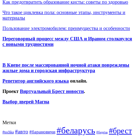
Как предотвратить образование кисты: советы по здоровью
Что такое циклевка пола: основные этапы, инструменты и
материалы
Пользование электромобилем: преимущества и особенности
Переговорный процесс между США и Ираном столкнулся
с новыми трудностями
В Киеве после массированной ночной атаки повреждены
жилые дома и городская инфраструктура
Репетитор английского языка
онлайн.
Проект
Виртуальный Брест новости
.
Выбор дверей Магна
Метки
#беларусь
#брест
#авто
#барановичи
#tochka
#берёза