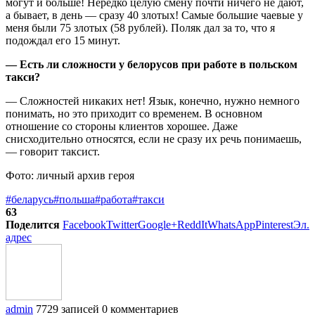
могут и больше! Нередко целую смену почти ничего не дают,
а бывает, в день — сразу 40 злотых! Самые большие чаевые у
меня были 75 злотых (58 рублей). Поляк дал за то, что я
подождал его 15 минут.
— Есть ли сложности у белорусов при работе в польском
такси?
— Сложностей никаких нет! Язык, конечно, нужно немного
понимать, но это приходит со временем. В основном
отношение со стороны клиентов хорошее. Даже
снисходительно относятся, если не сразу их речь понимаешь,
— говорит таксист.
Фото: личный архив героя
#беларусь
#польша
#работа
#такси
63
Поделится
Facebook
Twitter
Google+
ReddIt
WhatsApp
Pinterest
Эл.
адрес
admin
7729 записей
0 комментариев