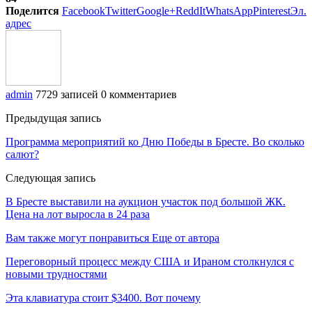
Поделится
Facebook
Twitter
Google+
ReddIt
WhatsApp
Pinterest
Эл.
адрес
admin
7729 записей
0 комментариев
Предыдущая запись
Программа мероприятий ко Дню Победы в Бресте. Во сколько
салют?
Следующая запись
В Бресте выставили на аукцион участок под большой ЖК.
Цена на лот выросла в 24 раза
Вам также могут понравиться
Еще от автора
Переговорный процесс между США и Ираном столкнулся с
новыми трудностями
Эта клавиатура стоит $3400. Вот почему