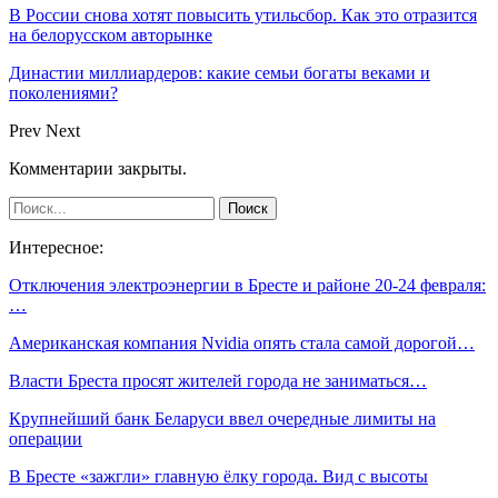
В России снова хотят повысить утильсбор. Как это отразится
на белорусском авторынке
Династии миллиардеров: какие семьи богаты веками и
поколениями?
Prev
Next
Комментарии закрыты.
Интересное:
Отключения электроэнергии в Бресте и районе 20-24 февраля:
…
Американская компания Nvidia опять стала самой дорогой…
Власти Бреста просят жителей города не заниматься…
Крупнейший банк Беларуси ввел очередные лимиты на
операции
В Бресте «зажгли» главную ёлку города. Вид с высоты