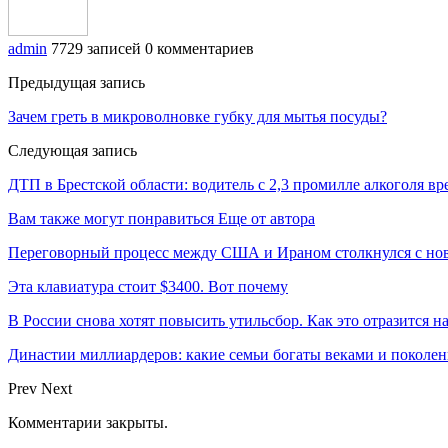
admin
7729 записей
0 комментариев
Предыдущая запись
Зачем греть в микроволновке губку для мытья посуды?
Следующая запись
ДТП в Брестской области: водитель с 2,3 промилле алкоголя вре
Вам также могут понравиться
Еще от автора
Переговорный процесс между США и Ираном столкнулся с но
Эта клавиатура стоит $3400. Вот почему
В России снова хотят повысить утильсбор. Как это отразится н
Династии миллиардеров: какие семьи богаты веками и поколе
Prev
Next
Комментарии закрыты.