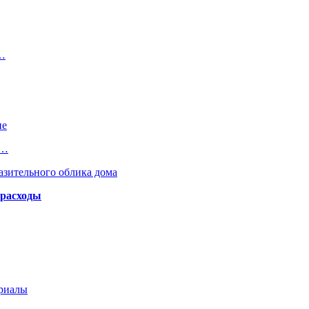
я…
не
в…
азительного облика дома
 расходы
ериалы