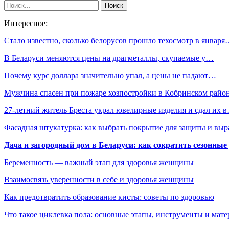
Интересное:
Стало известно, сколько белорусов прошло техосмотр в январ
В Беларуси меняются цены на драгметаллы, скупаемые у…
Почему курс доллара значительно упал, а цены не падают…
Мужчина спасен при пожаре хозпостройки в Кобринском райо
27-летний житель Бреста украл ювелирные изделия и сдал их 
Фасадная штукатурка: как выбрать покрытие для защиты и выр
Дача и загородный дом в Беларуси: как сократить сезонные
Беременность — важный этап для здоровья женщины
Взаимосвязь уверенности в себе и здоровья женщины
Как предотвратить образование кисты: советы по здоровью
Что такое циклевка пола: основные этапы, инструменты и мат