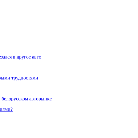
зался в другое авто
выми трудностями
а белорусском авторынке
ниями?