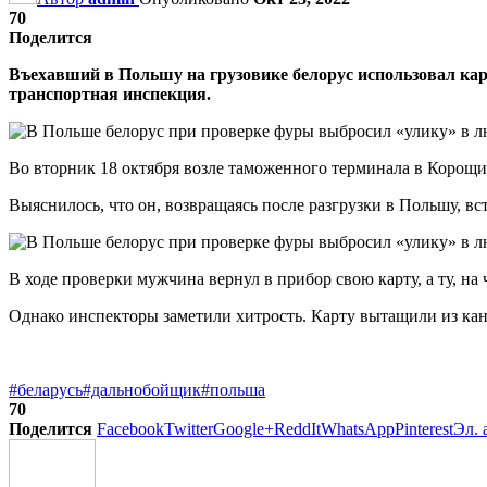
70
Поделится
Въехавший в Польшу на грузовике белорус использовал кар
транспортная инспекция.
Во вторник 18 октября возле таможенного терминала в Корощи
Выяснилось, что он, возвращаясь после разгрузки в Польшу, в
В ходе проверки мужчина вернул в прибор свою карту, а ту, на
Однако инспекторы заметили хитрость. Карту вытащили из кан
#беларусь
#дальнобойщик
#польша
70
Поделится
Facebook
Twitter
Google+
ReddIt
WhatsApp
Pinterest
Эл. 