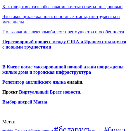
Как предотвратить образование кисты: советы по здоровью
Что такое циклевка пола: основные этапы, инструменты и
материалы
Пользование электромобилем: преимущества и особенности
Переговорный процесс между США и Ираном столкнулся
с новыми трудностями
В Киеве после массированной ночной атаки повреждены
жилые дома и городская инфраструктура
Репетитор английского языка
онлайн.
Проект
Виртуальный Брест новости
.
Выбор дверей Магна
Метки
#беларусь
#брест
#авто
#барановичи
#tochka
#берёза