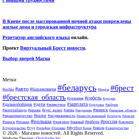
с новыми трудностями
В Киеве после массированной ночной атаки повреждены
жилые дома и городская инфраструктура
Репетитор английского языка
онлайн.
Проект
Виртуальный Брест новости
.
Выбор дверей Магна
Метки
#беларусь
#брест
#авто
#барановичи
#tochka
#берёза
#брестская_область
#гибель
#германия
#гродно
#зарплата
#дальнобойщик
#дети
#животное
#кобрин
#здоровье
#минск
#контрабанда
#кража
#курс_валют
#литва
#медицина
#минская_область
#налог
#мошенничество
#недвижимость
#новости компаний
#пенсия
#очередь
#польша
#россия
#работа
#пожар
#пинск
#приговор
#сигарета
#пьяный
#суд
#футбол
#топливо
#цена
#школа
#электричество
#строительство
#телефон
© 2026 - Магазин новостей. All Rights Reserved.
Website Design:
Quicksite.by