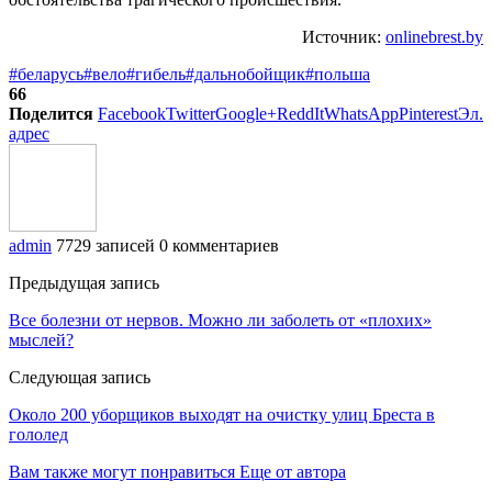
Источник:
onlinebrest.by
#беларусь
#вело
#гибель
#дальнобойщик
#польша
66
Поделится
Facebook
Twitter
Google+
ReddIt
WhatsApp
Pinterest
Эл.
адрес
admin
7729 записей
0 комментариев
Предыдущая запись
Все болезни от нервов. Можно ли заболеть от «плохих»
мыслей?
Следующая запись
Около 200 уборщиков выходят на очистку улиц Бреста в
гололед
Вам также могут понравиться
Еще от автора