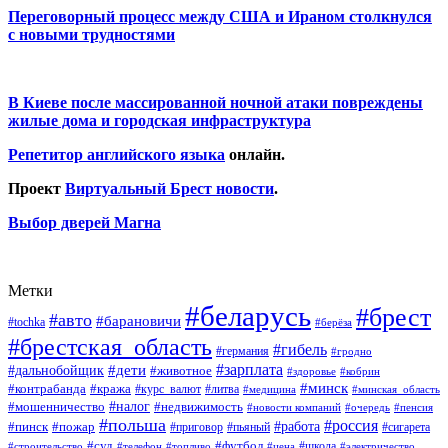
Переговорный процесс между США и Ираном столкнулся
с новыми трудностями
В Киеве после массированной ночной атаки повреждены
жилые дома и городская инфраструктура
Репетитор английского языка
онлайн.
Проект
Виртуальный Брест новости
.
Выбор дверей Магна
Метки
#беларусь
#брест
#авто
#барановичи
#tochka
#берёза
#брестская_область
#гибель
#германия
#гродно
#зарплата
#дальнобойщик
#дети
#животное
#кобрин
#здоровье
#минск
#контрабанда
#кража
#курс_валют
#литва
#медицина
#минская_область
#налог
#мошенничество
#недвижимость
#новости компаний
#пенсия
#очередь
#польша
#россия
#работа
#пожар
#пинск
#приговор
#сигарета
#пьяный
#суд
#футбол
#топливо
#цена
#школа
#электричество
#строительство
#телефон