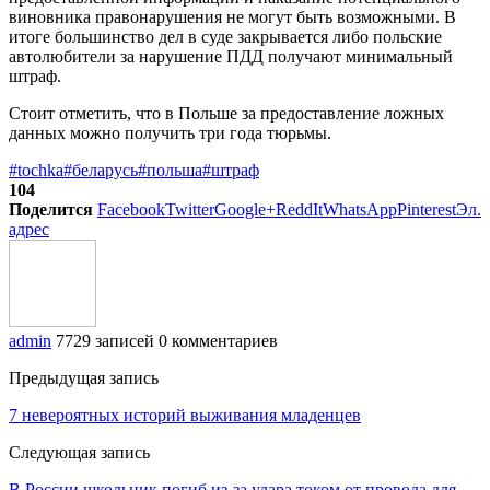
виновника правонарушения не могут быть возможными. В
итоге большинство дел в суде закрывается либо польские
автолюбители за нарушение ПДД получают минимальный
штраф.
Стоит отметить, что в Польше за предоставление ложных
данных можно получить три года тюрьмы.
#tochka
#беларусь
#польша
#штраф
104
Поделится
Facebook
Twitter
Google+
ReddIt
WhatsApp
Pinterest
Эл.
адрес
admin
7729 записей
0 комментариев
Предыдущая запись
7 невероятных историй выживания младенцев
Следующая запись
В России школьник погиб из-за удара током от провода для