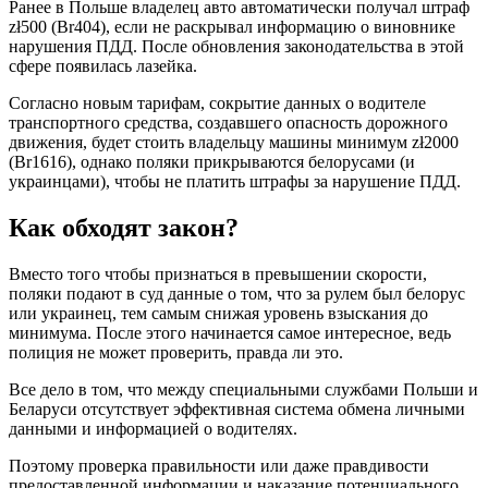
Ранее в Польше владелец авто автоматически получал штраф
zł500 (Br404), если не раскрывал информацию о виновнике
нарушения ПДД. После обновления законодательства в этой
сфере появилась лазейка.
Согласно новым тарифам, сокрытие данных о водителе
транспортного средства, создавшего опасность дорожного
движения, будет стоить владельцу машины минимум zł2000
(Br1616), однако поляки прикрываются белорусами (и
украинцами), чтобы не платить штрафы за нарушение ПДД.
Как обходят закон?
Вместо того чтобы признаться в превышении скорости,
поляки подают в суд данные о том, что за рулем был белорус
или украинец, тем самым снижая уровень взыскания до
минимума. После этого начинается самое интересное, ведь
полиция не может проверить, правда ли это.
Все дело в том, что между специальными службами Польши и
Беларуси отсутствует эффективная система обмена личными
данными и информацией о водителях.
Поэтому проверка правильности или даже правдивости
предоставленной информации и наказание потенциального