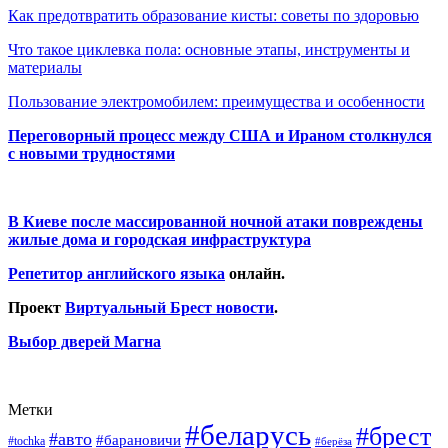
Как предотвратить образование кисты: советы по здоровью
Что такое циклевка пола: основные этапы, инструменты и
материалы
Пользование электромобилем: преимущества и особенности
Переговорный процесс между США и Ираном столкнулся
с новыми трудностями
В Киеве после массированной ночной атаки повреждены
жилые дома и городская инфраструктура
Репетитор английского языка
онлайн.
Проект
Виртуальный Брест новости
.
Выбор дверей Магна
Метки
#беларусь
#брест
#авто
#барановичи
#tochka
#берёза