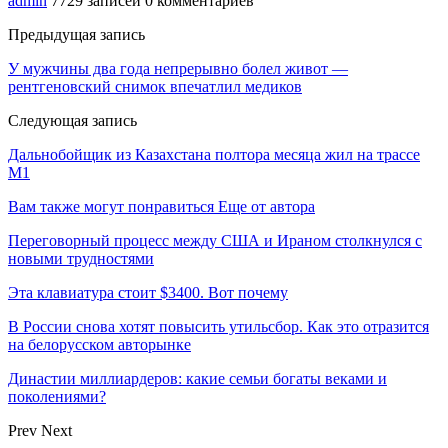
admin
7729 записей
0 комментариев
Предыдущая запись
У мужчины два года непрерывно болел живот —
рентгеновский снимок впечатлил медиков
Следующая запись
Дальнобойщик из Казахстана полтора месяца жил на трассе
М1
Вам также могут понравиться
Еще от автора
Переговорный процесс между США и Ираном столкнулся с
новыми трудностями
Эта клавиатура стоит $3400. Вот почему
В России снова хотят повысить утильсбор. Как это отразится
на белорусском авторынке
Династии миллиардеров: какие семьи богаты веками и
поколениями?
Prev
Next