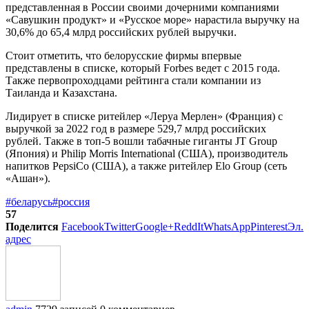
представленная в России своими дочерними компаниями
«Савушкин продукт» и «Русское море» нарастила выручку на
30,6% до 65,4 млрд российских рублей выручки.
Стоит отметить, что белорусские фирмы впервые
представлены в списке, который Forbes ведет с 2015 года.
Также первопроходцами рейтинга стали компании из
Таиланда и Казахстана.
Лидирует в списке ритейлер «Леруа Мерлен» (Франция) с
выручкой за 2022 год в размере 529,7 млрд российских
рублей. Также в топ-5 вошли табачные гиганты JT Group
(Япония) и Philip Morris International (США), производитель
напитков PepsiCo (США), а также ритейлер Elo Group (сеть
«Ашан»).
#беларусь
#россия
57
Поделится
Facebook
Twitter
Google+
ReddIt
WhatsApp
Pinterest
Эл.
адрес