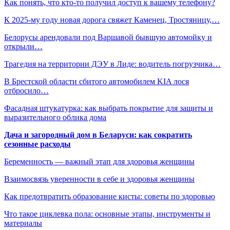
Как понять, что кто-то получил доступ к вашему телефону?
К 2025-му году новая дорога свяжет Каменец, Тростяницу,…
Белорусы арендовали под Варшавой бывшую автомойку и
открыли…
Трагедия на территории ДЭУ в Лиде: водитель погрузчика…
В Брестской области сбитого автомобилем KIA лося
отбросило…
Фасадная штукатурка: как выбрать покрытие для защиты и
выразительного облика дома
Дача и загородный дом в Беларуси: как сократить
сезонные расходы
Беременность — важный этап для здоровья женщины
Взаимосвязь уверенности в себе и здоровья женщины
Как предотвратить образование кисты: советы по здоровью
Что такое циклевка пола: основные этапы, инструменты и
материалы