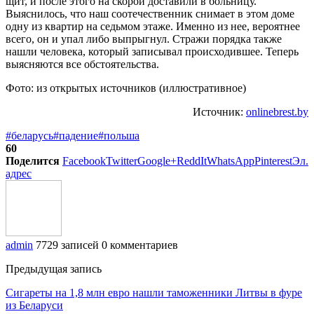
щит, и после этого на скорой доставили в больницу.
Выяснилось, что наш соотечественник снимает в этом доме
одну из квартир на седьмом этаже. Именно из нее, вероятнее
всего, он и упал либо выпрыгнул. Стражи порядка также
нашли человека, который записывал происходившее. Теперь
выясняются все обстоятельства.
Фото: из открытых источников (иллюстративное)
Источник:
onlinebrest.by
#беларусь
#падение
#польша
60
Поделится
Facebook
Twitter
Google+
ReddIt
WhatsApp
Pinterest
Эл.
адрес
admin
7729 записей
0 комментариев
Предыдущая запись
Сигареты на 1,8 млн евро нашли таможенники Литвы в фуре
из Беларуси