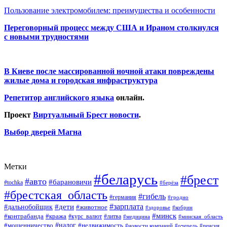
Пользование электромобилем: преимущества и особенности
Переговорный процесс между США и Ираном столкнулся
с новыми трудностями
В Киеве после массированной ночной атаки повреждены
жилые дома и городская инфраструктура
Репетитор английского языка
онлайн.
Проект
Виртуальный Брест новости
.
Выбор дверей Магна
Метки
#беларусь
#брест
#авто
#барановичи
#tochka
#берёза
#брестская_область
#гибель
#германия
#гродно
#зарплата
#дальнобойщик
#дети
#животное
#кобрин
#здоровье
#минск
#контрабанда
#кража
#курс_валют
#литва
#медицина
#минская_область
#налог
#мошенничество
#недвижимость
#новости компаний
#пенсия
#очередь