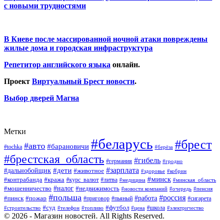
с новыми трудностями
В Киеве после массированной ночной атаки повреждены
жилые дома и городская инфраструктура
Репетитор английского языка
онлайн.
Проект
Виртуальный Брест новости
.
Выбор дверей Магна
Метки
#беларусь
#брест
#авто
#барановичи
#tochka
#берёза
#брестская_область
#гибель
#германия
#гродно
#зарплата
#дальнобойщик
#дети
#животное
#кобрин
#здоровье
#минск
#контрабанда
#кража
#курс_валют
#литва
#медицина
#минская_область
#налог
#мошенничество
#недвижимость
#новости компаний
#пенсия
#очередь
#польша
#россия
#работа
#пожар
#пинск
#приговор
#сигарета
#пьяный
#суд
#футбол
#топливо
#цена
#школа
#электричество
#строительство
#телефон
© 2026 - Магазин новостей. All Rights Reserved.