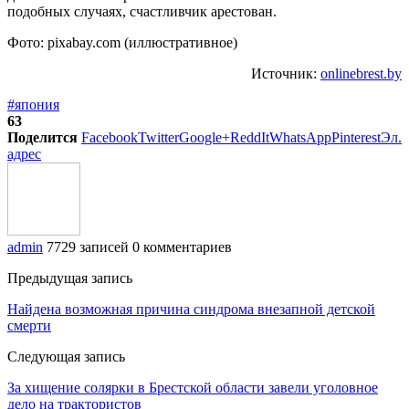
подобных случаях, счастливчик арестован.
Фото: pixabay.com (иллюстративное)
Источник:
onlinebrest.by
#япония
63
Поделится
Facebook
Twitter
Google+
ReddIt
WhatsApp
Pinterest
Эл.
адрес
admin
7729 записей
0 комментариев
Предыдущая запись
Найдена возможная причина синдрома внезапной детской
смерти
Следующая запись
За хищение солярки в Брестской области завели уголовное
дело на трактористов