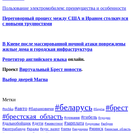
Пользование электромобилем: преимущества и особенности
Переговорный процесс между США и Ираном столкнулся
с новыми трудностями
В Киеве после массированной ночной атаки повреждены
жилые дома и городская инфраструктура
Репетитор английского языка
онлайн.
Проект
Виртуальный Брест новости
.
Выбор дверей Магна
Метки
#беларусь
#брест
#авто
#барановичи
#tochka
#берёза
#брестская_область
#гибель
#германия
#гродно
#зарплата
#дальнобойщик
#дети
#животное
#кобрин
#здоровье
#минск
#контрабанда
#кража
#курс_валют
#литва
#медицина
#минская_область