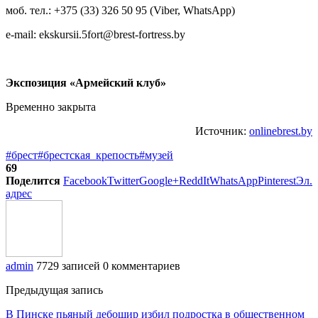
моб. тел.: +375 (33) 326 50 95 (Viber, WhatsApp)
e-mail: ekskursii.5fort@brest-fortress.by
Экспозиция «Армейский клуб»
Временно закрыта
Источник:
onlinebrest.by
#брест
#брестская_крепость
#музей
69
Поделится
Facebook
Twitter
Google+
ReddIt
WhatsApp
Pinterest
Эл.
адрес
admin
7729 записей
0 комментариев
Предыдущая запись
В Пинске пьяный дебошир избил подростка в общественном