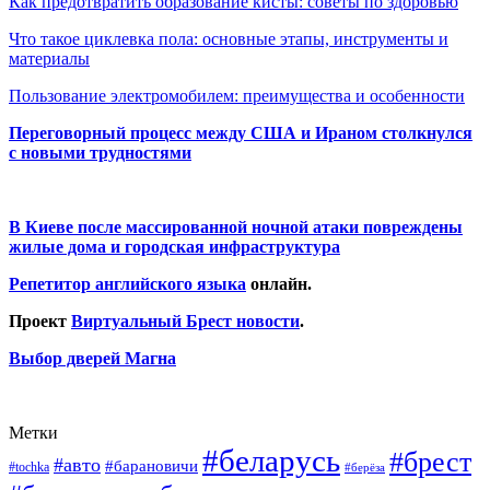
Как предотвратить образование кисты: советы по здоровью
Что такое циклевка пола: основные этапы, инструменты и
материалы
Пользование электромобилем: преимущества и особенности
Переговорный процесс между США и Ираном столкнулся
с новыми трудностями
В Киеве после массированной ночной атаки повреждены
жилые дома и городская инфраструктура
Репетитор английского языка
онлайн.
Проект
Виртуальный Брест новости
.
Выбор дверей Магна
Метки
#беларусь
#брест
#авто
#барановичи
#tochka
#берёза