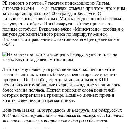
РБ говорит о почти 17 тысячах приехавших из Литвы,
литовские СМИ — о 24 тысячах, отмечая при этом, что к ним
за это время прибыло 34 000 граждан Беларуси. С
вильнюсского автовокзала в Минск ежедневно по несколько
раз уходят автобусы. И из Беларуси в Литву приезжают
полные автобусы. Буквально вчера «Минсктранс» сообщил о
запуске дополнительного рейса по маршруту Минск —
Вильнюс с отправлением от автовокзала «Центральный» в
08:45.
Литовцы едут навещать родственников, коллег, посетить
частные клиники, залить более дешевое горючее и купить
продукты. Delfi сообщает, что на медининкском КПП
появились автомобильные очереди, ожидание увеличилось
более чем на полчаса. Портал приводит слова водителей,
которых встретили на границе. Помимо личных причин
визита, озвучивали и прагматичные.
Водитель Павел:
«Возвращаюсь из Беларуси. На белорусских
АЗС часто вижу машины с литовскими номерами. Водители
заливают горючее, которое там в два раза дешевле».