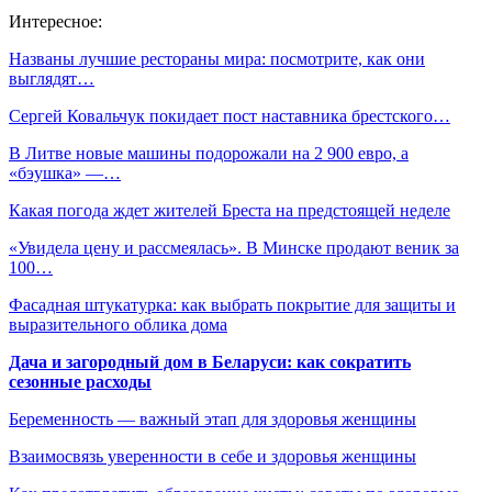
Интересное:
Названы лучшие рестораны мира: посмотрите, как они
выглядят…
Сергей Ковальчук покидает пост наставника брестского…
В Литве новые машины подорожали на 2 900 евро, а
«бэушка» —…
Какая погода ждет жителей Бреста на предстоящей неделе
«Увидела цену и рассмеялась». В Минске продают веник за
100…
Фасадная штукатурка: как выбрать покрытие для защиты и
выразительного облика дома
Дача и загородный дом в Беларуси: как сократить
сезонные расходы
Беременность — важный этап для здоровья женщины
Взаимосвязь уверенности в себе и здоровья женщины