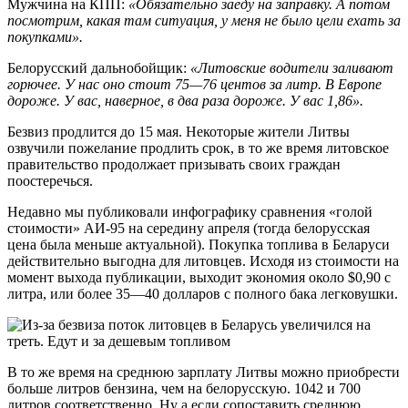
Мужчина на КПП:
«Обязательно заеду на заправку. А потом
посмотрим, какая там ситуация, у меня не было цели ехать за
покупками».
Белорусский дальнобойщик:
«Литовские водители заливают
горючее. У нас оно стоит 75—76 центов за литр. В Европе
дороже. У вас, наверное, в два раза дороже. У вас 1,86».
Безвиз продлится до 15 мая. Некоторые жители Литвы
озвучили пожелание продлить срок, в то же время литовское
правительство продолжает призывать своих граждан
поостеречься.
Недавно мы публиковали инфографику сравнения «голой
стоимости» АИ-95 на середину апреля (тогда белорусская
цена была меньше актуальной). Покупка топлива в Беларуси
действительно выгодна для литовцев. Исходя из стоимости на
момент выхода публикации, выходит экономия около $0,90 с
литра, или более 35—40 долларов с полного бака легковушки.
В то же время на среднюю зарплату Литвы можно приобрести
больше литров бензина, чем на белорусскую. 1042 и 700
литров соответственно. Ну а если сопоставить среднюю