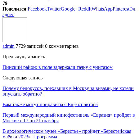
79
Поделится
Facebook
Twitter
Google+
ReddIt
WhatsApp
Pinterest
Эл.
адрес
admin
7729 записей
0 комментариев
Предыдущая запись
Пинский район: в поле задержали тачку с унитазом
Следующая запись
Почему белорусов, поехавших в Москву за визами, не хотели
впускать обратно?
Вам также могут понравиться
Еще от автора
Первый международный кинофестиваль «Евразия» пройдет в
Москве с 17 по 21 октября
В археологическом музее «Берестье» пройдет «Берестейская
маёвка 2023». Программа