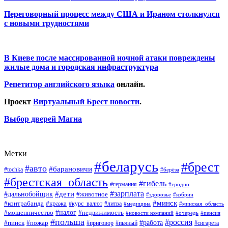
Переговорный процесс между США и Ираном столкнулся
с новыми трудностями
В Киеве после массированной ночной атаки повреждены
жилые дома и городская инфраструктура
Репетитор английского языка
онлайн.
Проект
Виртуальный Брест новости
.
Выбор дверей Магна
Метки
#беларусь
#брест
#авто
#барановичи
#tochka
#берёза
#брестская_область
#гибель
#германия
#гродно
#зарплата
#дальнобойщик
#дети
#животное
#кобрин
#здоровье
#минск
#контрабанда
#кража
#курс_валют
#литва
#медицина
#минская_область
#налог
#мошенничество
#недвижимость
#новости компаний
#пенсия
#очередь
#польша
#россия
#работа
#пожар
#пинск
#приговор
#сигарета
#пьяный