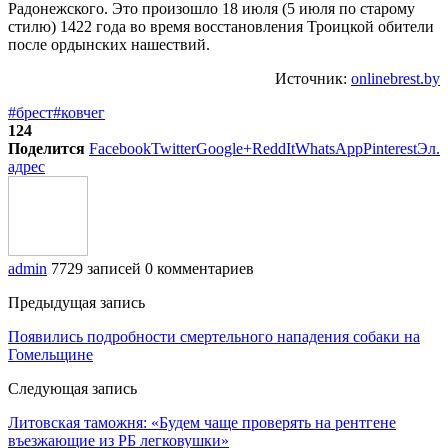
Радонежского. Это произошло 18 июля (5 июля по старому
стилю) 1422 года во время восстановления Троицкой обители
после ордынских нашествий.
Источник:
onlinebrest.by
#брест
#ковчег
124
Поделится
Facebook
Twitter
Google+
ReddIt
WhatsApp
Pinterest
Эл.
адрес
admin
7729 записей
0 комментариев
Предыдущая запись
Появились подробности смертельного нападения собаки на
Гомельщине
Следующая запись
Литовская таможня: «Будем чаще проверять на рентгене
въезжающие из РБ легковушки»