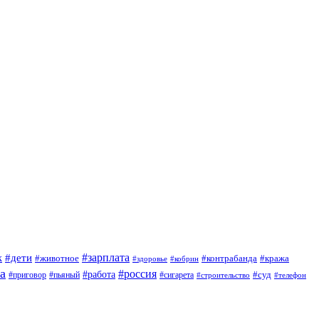
#зарплата
к
#дети
#животное
#контрабанда
#кража
#кобрин
#здоровье
а
#россия
#работа
#суд
#приговор
#сигарета
#пьяный
#строительство
#телефон