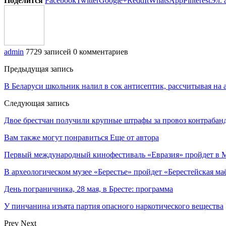
Поделится
Facebook
Twitter
Google+
ReddIt
WhatsApp
Pinterest
Эл. 
admin
7729 записей
0 комментариев
Предыдущая запись
В Беларуси школьник налил в сок антисептик, рассчитывая на 
Следующая запись
Двое брестчан получили крупные штрафы за провоз контрабан
Вам также могут понравиться
Еще от автора
Первый международный кинофестиваль «Евразия» пройдет в Мо
В археологическом музее «Берестье» пройдет «Берестейская ма
День пограничника, 28 мая, в Бресте: программа
У пинчанина изъята партия опасного наркотического вещества
Prev
Next