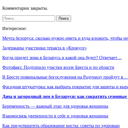
Комментарии закрыты.
Интересное:
Мечта белоруса: сколько нужно иметь и куда вложить, чтобы 
Задержаны участники теракта в «Крокусе»
Когда придет зима в Беларусь и какой она будет? Отвечает…
Фотофакт. Подтопило участки возле Бреста и по области
В Бресте поминальные богослужения на Радуницу пройдут в…
Фасадная штукатурка: как выбрать покрытие для защиты и выр
Дача и загородный дом в Беларуси: как сократить сезонные
Беременность — важный этап для здоровья женщины
Взаимосвязь уверенности в себе и здоровья женщины
Как предотвратить образование кисты: советы по здоровью