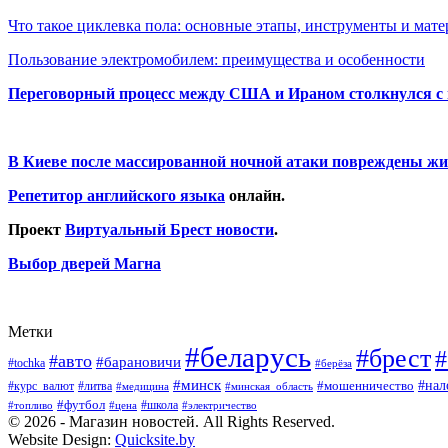
Что такое циклевка пола: основные этапы, инструменты и мат
Пользование электромобилем: преимущества и особенности
Переговорный процесс между США и Ираном столкнулся с
В Киеве после массированной ночной атаки повреждены жи
Репетитор английского языка
онлайн.
Проект
Виртуальный Брест новости
.
Выбор дверей Магна
Метки
#беларусь
#брест
#
#авто
#барановичи
#tochka
#берёза
#минск
#нал
#мошенничество
#курс_валют
#литва
#медицина
#минская_область
#футбол
#топливо
#цена
#школа
#электричество
© 2026 - Магазин новостей. All Rights Reserved.
Website Design:
Quicksite.by