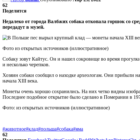
62
Поделится
Недалеко от города Валбжих собака откопала горшок со ср
передадут в музей.
Фото из открытых источников (иллюстративное)
Собаку зовут Кайтус. Он и нашел сокровище во время прогулки
и несколько черепков.
Хозяин собаки сообщил о находке археологам. Они прибыли на 
начала XIII века.
Монеты очень хорошо сохранились. На них четко видны изображ
Последнее подобное открытие было сделано в Померании в 1972
Фото: из открытых источников (иллюстративное)
#животное
#клад
#польша
#собака
#яма
62