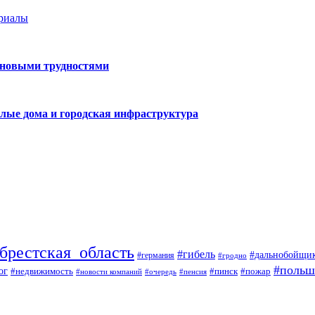
ериалы
 новыми трудностями
лые дома и городская инфраструктура
брестская_область
#гибель
#дальнобойщи
#германия
#гродно
#польш
ог
#недвижимость
#пожар
#пинск
#новости компаний
#пенсия
#очередь