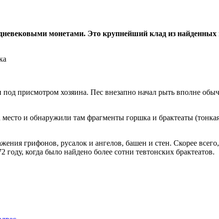
едневековыми монетами. Это крупнейший клад из найденных 
 под присмотром хозяина. Пес внезапно начал рыть вполне обыч
место и обнаружили там фрагменты горшка и брактеаты (тонкая м
ения грифонов, русалок и ангелов, башен и стен. Скорее всего
 году, когда было найдено более сотни тевтонских брактеатов.