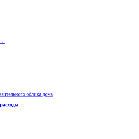
не…
азительного облика дома
 расходы