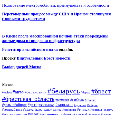
Пользование электромобилем: преимущества и особенности
Переговорный процесс между США и Ираном столкнулся
с новыми трудностями
В Киеве после массированной ночной атаки повреждены
жилые дома и городская инфраструктура
Репетитор английского языка
онлайн.
Проект
Виртуальный Брест новости
.
Выбор дверей Магна
Метки
#беларусь
#брест
#авто
#барановичи
#tochka
#берёза
#брестская_область
#гибель
#германия
#гродно
#зарплата
#дальнобойщик
#дети
#животное
#кобрин
#здоровье
#минск
#контрабанда
#кража
#курс_валют
#литва
#медицина
#минская_область
#налог
#мошенничество
#недвижимость
#новости компаний
#пенсия
#очередь