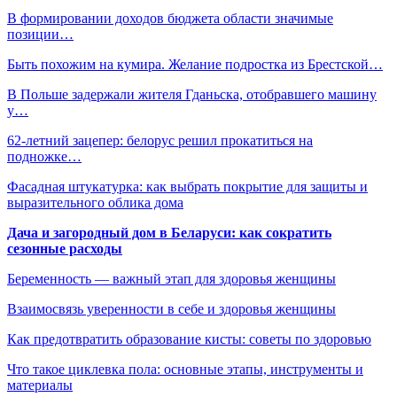
В формировании доходов бюджета области значимые
позиции…
Быть похожим на кумира. Желание подростка из Брестской…
В Польше задержали жителя Гданьска, отобравшего машину
у…
62-летний зацепер: белорус решил прокатиться на
подножке…
Фасадная штукатурка: как выбрать покрытие для защиты и
выразительного облика дома
Дача и загородный дом в Беларуси: как сократить
сезонные расходы
Беременность — важный этап для здоровья женщины
Взаимосвязь уверенности в себе и здоровья женщины
Как предотвратить образование кисты: советы по здоровью
Что такое циклевка пола: основные этапы, инструменты и
материалы