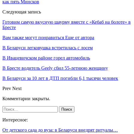
как пять Минсков
Следующая запись
Готовим самую вкусную шаурму вместе с «Кебаб на болоте» в
Бресте
Вам также могут понравиться
Еще от автора
В Беларуси легковушка встретилась с лосем
В Ивацевичском районе горел автомобиль
В Бресте водитель Geely сбил 55-летнюю женщину
В Беларуси за 10 лет в ДТП погибли 6,1 тысячи человек
Prev
Next
Комментарии закрыты.
Интересное:
От детского сада до вуза: в Беларуси внедрят ритуалы…