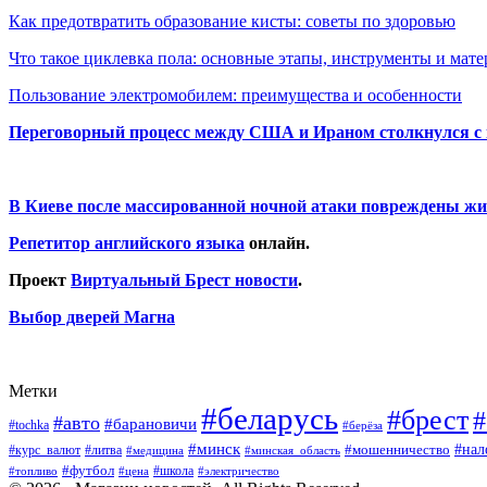
Как предотвратить образование кисты: советы по здоровью
Что такое циклевка пола: основные этапы, инструменты и мат
Пользование электромобилем: преимущества и особенности
Переговорный процесс между США и Ираном столкнулся с
В Киеве после массированной ночной атаки повреждены жи
Репетитор английского языка
онлайн.
Проект
Виртуальный Брест новости
.
Выбор дверей Магна
Метки
#беларусь
#брест
#
#авто
#барановичи
#tochka
#берёза
#минск
#нал
#мошенничество
#курс_валют
#литва
#медицина
#минская_область
#футбол
#топливо
#цена
#школа
#электричество