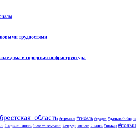
ериалы
 новыми трудностями
лые дома и городская инфраструктура
брестская_область
#гибель
#дальнобойщи
#германия
#гродно
#польш
ог
#недвижимость
#пожар
#пинск
#новости компаний
#пенсия
#очередь