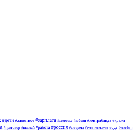
#зарплата
к
#дети
#животное
#контрабанда
#кража
#кобрин
#здоровье
а
#россия
#работа
#суд
#приговор
#сигарета
#пьяный
#строительство
#телефон