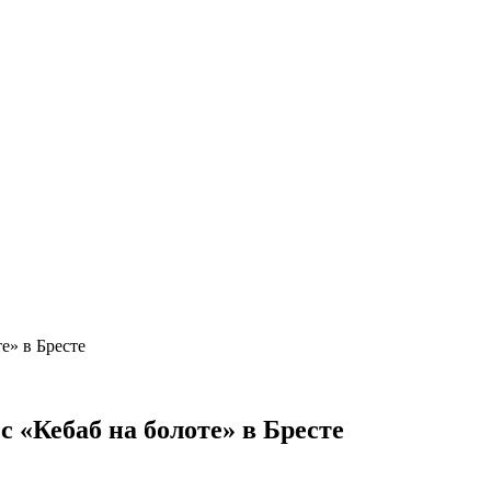
е» в Бресте
 «Кебаб на болоте» в Бресте