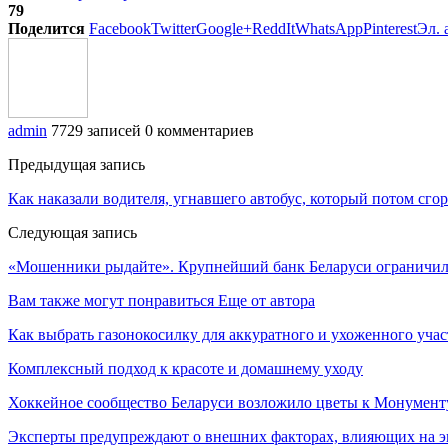
79
Поделится
Facebook
Twitter
Google+
ReddIt
WhatsApp
Pinterest
Эл. 
admin
7729 записей
0 комментариев
Предыдущая запись
Как наказали водителя, угнавшего автобус, который потом сго
Следующая запись
«Мошенники рыдайте». Крупнейший банк Беларуси ограничил 
Вам также могут понравиться
Еще от автора
Как выбрать газонокосилку для аккуратного и ухоженного учас
Комплексный подход к красоте и домашнему уходу
Хоккейное сообщество Беларуси возложило цветы к Монумен
Эксперты предупреждают о внешних факторах, влияющих на э