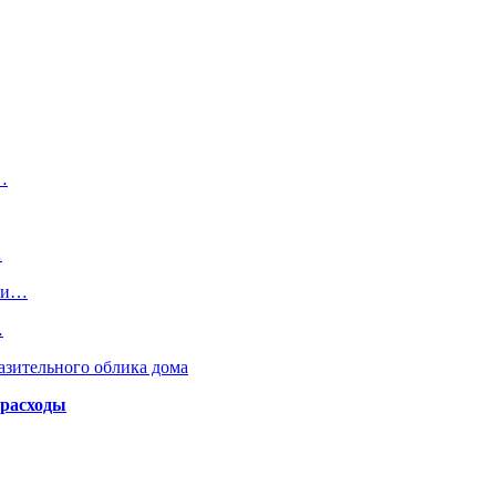
…
…
уси…
…
азительного облика дома
 расходы