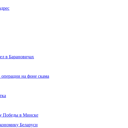
адрес
рел в Барановичах
операции на фоне скама
тка
ту Победы в Минске
кономику Беларуси