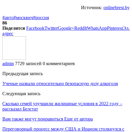
Источник:
onlinebrest.by
#авто
#москвич
#россия
86
Поделится
Facebook
Twitter
Google+
ReddIt
WhatsApp
Pinterest
Эл.
адрес
admin
7729 записей
0 комментариев
Предыдущая запись
Ученые назвали относительно безопасную дозу алкоголя
Следующая запись
Сколько семей улучшили жилищные условия в 2022 году –
рассказал Белстат
Вам также могут понравиться
Еще от автора
Переговорный процесс между США и Ираном столкнулся с