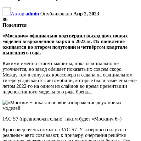
Автор
admin
Опубликовано
Апр 2, 2023
86
Поделится
«Москвич» официально подтвердил выход двух новых
моделей возрождённой марки в 2023-м. Их появление
ожидается во втором полугодии и четвёртом квартале
нынешнего года.
Какими именно станут машины, пока официально не
уточняется, но завод обещает показать их совсем скоро.
Между тем в силуэтах кроссовера и седана на официальном
тизере угадываются автомобили, которые были замечены ещё
летом 2022-го на одном из слайдов во время презентации
перспективного модельного ряда бренда.
JAC S7 (предположительно, таким будет «Москвич 6»)
Кроссовер очень похож на JAC S7. У тизерного силуэта с
реальным авто совпадают, к примеру, очертания решётки
радиатора, контуры оптики и выштамповки на бортах. Что