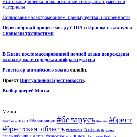
Что такое циклевка пола: основные этапы, инструменты и
материалы
Пользование электромобилем: преимущества и особенности
Переговорный процесс между США и Ираном столкнулся
с новыми трудностями
В Киеве после массированной ночной атаки повреждены
жилые дома и городская инфраструктура
Репетитор английского языка
онлайн.
Проект
Виртуальный Брест новости
.
Выбор дверей Магна
Метки
#беларусь
#брест
#авто
#барановичи
#tochka
#берёза
#брестская_область
#гибель
#германия
#гродно
#зарплата
#дальнобойщик
#дети
#животное
#кобрин
#здоровье