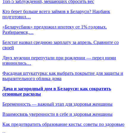
Топ-5 заблуждений, мешающих сбросить вес
Кто берет больше всего займов в Беларуси? Нацбанк
подготовил…
«Беларусбанк» предложил ипотеку от 1% годовых.
Разбираемся,…
Белстат назвал среднюю зарплату за апрель. Сравните со
своей
Двух мужчин перепутали при рождении — перед ними
извинились…
Фасадная штукатурка: как выбрать покрытие для защиты и
выразительного облика дома
Дача и загородный дом в Беларуси: как сократить
сезонные расходы
Беременность — важный этап для здоровья женщины
Взаимосвязь уверенности в себе и здоровья женщины
Как предотвратить образование кисты: советы по здоровью