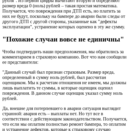
рубля". Из первой цифры вычитают вторую и определяют
размер вреда 0 (ноль) рублей – такая простая математика.
Получается, что повреждения при ДТП есть, но платить за
них не будут, поскольку на бампере до аварии были следы от
другого ДТП с другой стороны, указанные как "дефекты
эксплуатации", устранение которых оценено в эту же сумму.
"Похожие случаи вовсе не единичны"
Чтобы подтвердить наши предположения, мы обратились за
комментарием в страховую компанию. Вот что нам сообщили
ее представители:
"Данный случай был признан страховым. Размер вреда,
определенный в сумму ноль рублей, был рассчитан
оценщиком. Мы к расчетам отношения не имеем, мы должны
лишь выплатить те суммы, в которые оценщик оценил
повреждения. В данном случае оценщик указал сумму ноль
рублей.
Да, внешне для потерпевшего в аварии ситуация выглядит
странной: авария есть – выплаты нет. Но тут все в
соответствии с действующим законодательством. Получается,
что если мы оплатим полностью ремонт бампера, то оплатим
и устранение дефектов, которые к страховому случаю