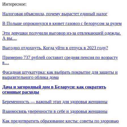
Интересное:
Налоговая объяснила, почему вырастет единый налог
В Польше опрокинулся в кювет газовоз с белорусом за рулем
Эти девушки получили выговор из-за отвлекающей одежды.
А вы…
Выгодно отдохнуть. Когда уйти в отпуск в 2023 году?
Примерно 737 рублей составит средняя пенсия по возрасту
в…
Фасадная штукатурка: как выбрать покрытие для защиты и
выразительного облика дома
Дача и загородный дом в Беларуси: как сократить
сезонные расходы
Беременность — важный этап для здоровья женщины
Взаимосвязь уверенности в себе и здоровья женщины
Как предотвратить образование кисты: советы по здоровью