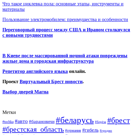
Что такое циклевка пола: основные этапы, инструменты и
материалы
Пользование электромобилем: преимущества и особенности
Переговорный процесс между США и Ираном столкнулся
с новыми трудностями
В Киеве после массированной ночной атаки повреждены
жилые дома и городская инфраструктура
Репетитор английского языка
онлайн.
Проект
Виртуальный Брест новости
.
Выбор дверей Магна
Метки
#беларусь
#брест
#авто
#барановичи
#tochka
#берёза
#брестская_область
#гибель
#германия
#гродно