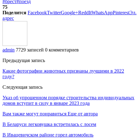
#брест
#поезд
75
Поделится
Facebook
Twitter
Google+
ReddIt
WhatsApp
Pinterest
Эл.
адрес
admin
7729 записей
0 комментариев
Предыдущая запись
Какие фотографии животных признаны лучшими в 2022
году?
Следующая запись
Указ об упрощенном порядке строительства индивидуальных
домов вступит в силу в январе 2023 года
Вам также могут понравиться
Еще от автора
В Беларуси легковушка встретилась с лосем
В Ивацевичском районе горел автомобиль