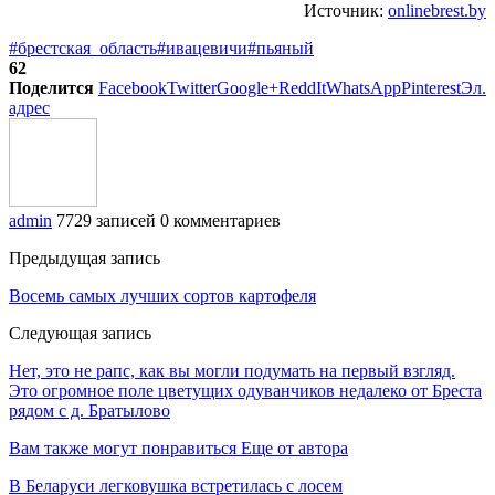
Источник:
onlinebrest.by
#брестская_область
#ивацевичи
#пьяный
62
Поделится
Facebook
Twitter
Google+
ReddIt
WhatsApp
Pinterest
Эл.
адрес
admin
7729 записей
0 комментариев
Предыдущая запись
Восемь самых лучших сортов картофеля
Следующая запись
Нет, это не рапс, как вы могли подумать на первый взгляд.
Это огромное поле цветущих одуванчиков недалеко от Бреста
рядом с д. Братылово
Вам также могут понравиться
Еще от автора
В Беларуси легковушка встретилась с лосем