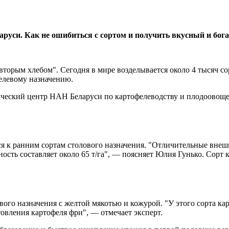
аруси. Как не ошибиться с сортом и получить вкусный и бог
торым хлебом". Сегодня в мире возделывается около 4 тысяч сор
целевому назначению.
еский центр НАН Беларуси по картофелеводству и плодоовощев
ся к ранним сортам столового назначения. "Отличительные внеш
ность составляет около 65 т/га", — поясняет Юлия Гунько. Сорт
вого назначения с желтой мякотью и кожурой. "У этого сорта к
овления картофеля фри", — отмечает эксперт.