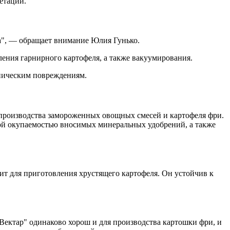
етации.
га", — обращает внимание Юлия Гунько.
ления гарнирного картофеля, а также вакуумирования.
аническим повреждениям.
я производства замороженных овощных смесей и картофеля фри.
кой окупаемостью вносимых минеральных удобрений, а также
дит для приготовления хрустящего картофеля. Он устойчив к
 "Вектар" одинаково хорош и для производства картошки фри, и