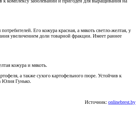
ив к комплексу заболеваний и пригоден для выращивания на
потребителей. Его кожура красная, а мякоть светло-желтая, у
тания увеличением доли товарной фракции. Имеет раннее
лтая кожура и мякоть.
тофеля, а также сухого картофельного пюре. Устойчив к
а Юлия Гунько.
Источник:
onlinebrest.by