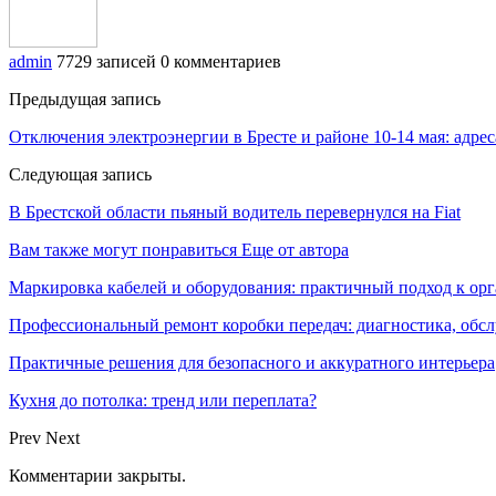
admin
7729 записей
0 комментариев
Предыдущая запись
Отключения электроэнергии в Бресте и районе 10-14 мая: адрес
Следующая запись
В Брестской области пьяный водитель перевернулся на Fiat
Вам также могут понравиться
Еще от автора
Маркировка кабелей и оборудования: практичный подход к о
Профессиональный ремонт коробки передач: диагностика, обс
Практичные решения для безопасного и аккуратного интерьера
Кухня до потолка: тренд или переплата?
Prev
Next
Комментарии закрыты.