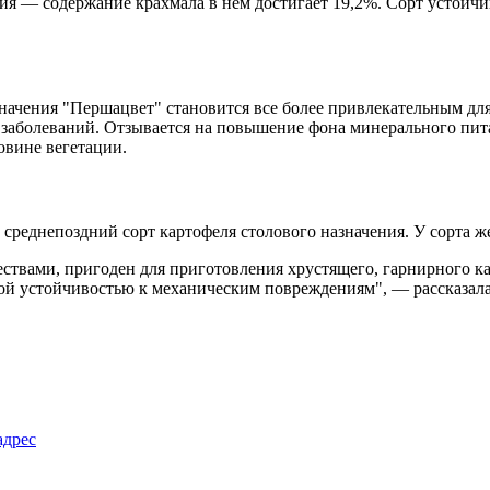
ния — содержание крахмала в нем достигает 19,2%. Сорт устойч
начения "Першацвет" становится все более привлекательным для 
у заболеваний. Отзывается на повышение фона минерального пи
овине вегетации.
реднепоздний сорт картофеля столового назначения. У сорта же
ствами, пригоден для приготовления хрустящего, гарнирного кар
кой устойчивостью к механическим повреждениям", — рассказал
адрес