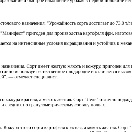
бразование и быстрое накопление урожая в первой половине вег
толового назначения. "Урожайность сорта достигает до 73,0 т/
 "Манифест" пригоден для производства картофеля фри, изготов
ывается на интенсивные условия выращивания и устойчив к мех
о назначения. Сорт имеет желтую мякоть и кожуру, пригоден дл
ективно использует естественное плодородие и отличается высо
й", — отмечает специалист.
го кожура красная, а мякоть желтая. Сорт "Лель" отлично подхо
 и средних по гранулометрическому составу почвах.
. Кожура этого сорта картофеля красная, а мякоть желтая. Сорт