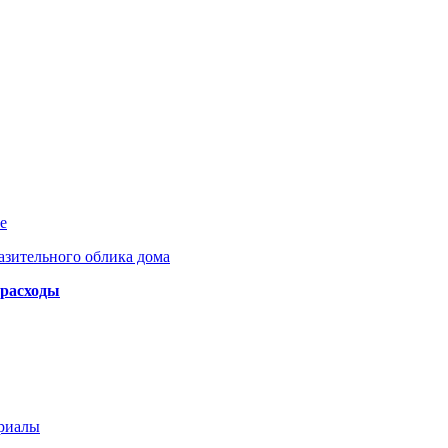
е
азительного облика дома
 расходы
ериалы