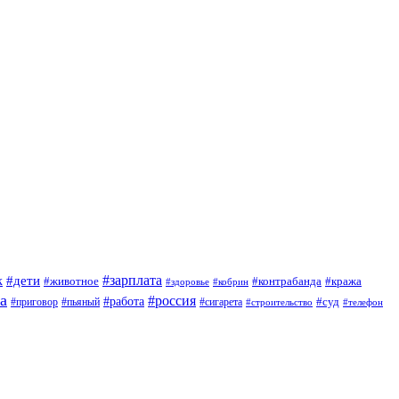
#зарплата
к
#дети
#животное
#контрабанда
#кража
#кобрин
#здоровье
а
#россия
#работа
#суд
#приговор
#сигарета
#пьяный
#строительство
#телефон