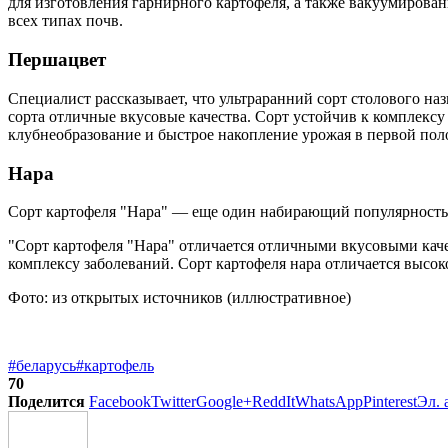
для изготовления гарнирного картофеля, а также вакуумирова
всех типах почв.
Першацвет
Специалист рассказывает, что ультраранний сорт столового наз
сорта отличные вкусовые качества. Сорт устойчив к комплекс
клубнеобразование и быстрое накопление урожая в первой пол
Нара
Сорт картофеля "Нара" — еще один набирающий популярность с
"Сорт картофеля "Нара" отличается отличными вкусовыми каче
комплексу заболеваний. Сорт картофеля нара отличается высо
Фото: из открытых источников (иллюстративное)
#беларусь
#картофель
70
Поделится
Facebook
Twitter
Google+
ReddIt
WhatsApp
Pinterest
Эл. 