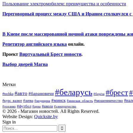
Пользование электромобилем: преимущества и особенности
Переговорный процесс между США и Ираном столкнулся с
В Киеве после массированной ночной атаки повреждены жи
Репетитор английского языка
онлайн.
Проект
Виртуальный Брест новости
.
Выбор дверей Магна
Метки
#беларусь
#брест
#
#авто
#барановичи
#tochka
#берёза
#минск
#нал
#мошенничество
#курс_валют
#литва
#медицина
#минская_область
#футбол
#топливо
#цена
#школа
#электричество
© 2026 - Магазин новостей. All Rights Reserved.
Website Design:
Quicksite.by
Sign in