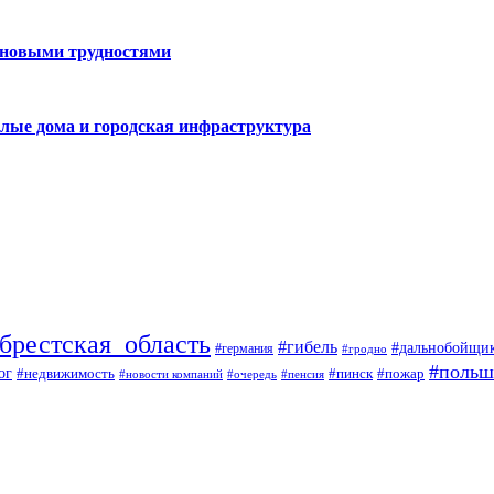
 новыми трудностями
лые дома и городская инфраструктура
брестская_область
#гибель
#дальнобойщи
#германия
#гродно
#польш
ог
#недвижимость
#пожар
#пинск
#новости компаний
#пенсия
#очередь