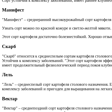
Сорт устойчив к комплексу заболеваний, имеет раннее клубнео
Манифест
"Манифест" – среднеранний высокоурожайный сорт картофеля с
Узнать сорт можно по красной кожуре и светло-желтой мякоти.
Этот сорт картофеля достаточно болезнестойкий. Хорошо отз
Скарб
"Скарб" относится к среднеспелым сортам картофеля столовог
Устойчив к комплексу заболеваний. "Этот сорт картофеля эфф
имеет продолжительный физиологический период покоя клубне
Лель
"Лель" – среднеспелый сорт картофеля столового назначения. Е
комплексу заболеваний и пригоден для выращивания на легких
Вектар
"Вектар" – среднепоздний сорт картофеля столового назначения