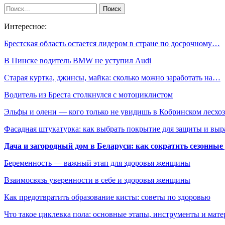
Интересное:
Брестская область остается лидером в стране по досрочному…
В Пинске водитель BMW не уступил Audi
Старая куртка, джинсы, майка: сколько можно заработать на…
Водитель из Бреста столкнулся с мотоциклистом
Эльфы и олени — кого только не увидишь в Кобринском лесхоз
Фасадная штукатурка: как выбрать покрытие для защиты и выр
Дача и загородный дом в Беларуси: как сократить сезонные
Беременность — важный этап для здоровья женщины
Взаимосвязь уверенности в себе и здоровья женщины
Как предотвратить образование кисты: советы по здоровью
Что такое циклевка пола: основные этапы, инструменты и мат