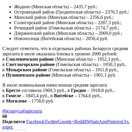
Жодино (Минская область) – 2435,7 руб.;
Островецкий район (Гродненская область) – 2376,5 руб.;
Минский район (Минская область) – 2356,6 руб.;
Солигорский район (Минская область) – 2287,3 руб.;
Речицкий район (Гомельская область) – 2174,7 руб.;
Дзержинский район (Минская область) – 2069,0 руб.;
Новополоцк (Витебская область) – 2050,4 руб.
Следует отметить, что в отдельных районах Беларуси средняя
зарплата в июле оказалась близка к уровню 2000 рублей:
в
Смолевичском районе
(Минская область) – 1952,3 руб.,
в
Светлогорском районе
(Гомельская область) – 1950,3 руб.,
в
Мозырском районе
(Гомельская область) – 1911,8 руб.,
в
Пуховичском районе
(Минская область) – 1901,1 руб.
В июле номинальная начисленная средняя зарплата
в
Бресте
составила 1969,3 руб., в
Гродно
– 1918,8 руб.,
в
Гомеле
– 1845,4 руб., в
Витебске
– 1764,6 руб.,
в
Могилеве
– 1758,0 руб.
#беларусь
#зарплата
60
Поделится
Facebook
Twitter
Google+
ReddIt
WhatsApp
Pinterest
Эл.
адрес