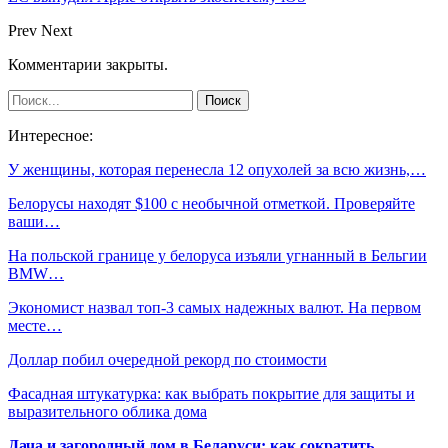
Prev
Next
Комментарии закрыты.
Интересное:
У женщины, которая перенесла 12 опухолей за всю жизнь,…
Белорусы находят $100 с необычной отметкой. Проверяйте
ваши…
На польской границе у белоруса изъяли угнанный в Бельгии
BMW…
Экономист назвал топ-3 самых надежных валют. На первом
месте…
Доллар побил очередной рекорд по стоимости
Фасадная штукатурка: как выбрать покрытие для защиты и
выразительного облика дома
Дача и загородный дом в Беларуси: как сократить