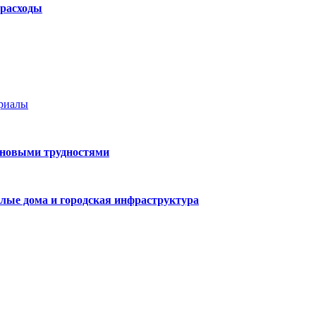
 расходы
ериалы
 новыми трудностями
лые дома и городская инфраструктура