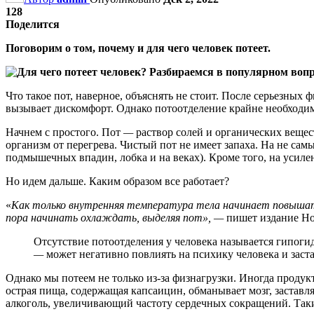
128
Поделится
Поговорим о том, почему и для чего человек потеет.
Что такое пот, наверное, объяснять не стоит. После серьезных 
вызывает дискомфорт. Однако потоотделение крайне необходимо
Начнем с простого. Пот
—
раствор солей и органических веще
организм от перегрева. Чистый пот не имеет запаха. На не са
подмышечных впадин, лобка и на веках). Кроме того, на усиле
Но идем дальше. Каким образом все работает?
«
Как только внутренняя температура тела начинает повышать
пора начинать охлаждать, выделяя пот»,
—
пишет издание Hou
Отсутствие потоотделения у человека называется гипоги
—
может негативно повлиять на психику человека и заста
Однако мы потеем не только из-за физнагрузки. Иногда продук
острая пища, содержащая капсаицин, обманывает мозг, заставляе
алкоголь, увеличивающий частоту сердечных сокращений. Так