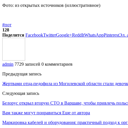
Фото: из открытых источников (иллюстративное)
#пот
128
Поделится
Facebook
Twitter
Google+
ReddIt
WhatsApp
Pinterest
Эл. 
admin
7729 записей
0 комментариев
Предыдущая запись
Жертвами отца-педофила из Могилевской области стали девочки
Следующая запись
Белорус открыл вторую СТО в Варшаве, чтобы привлечь польс
Вам также могут понравиться
Еще от автора
Маркировка кабелей и оборудования: практичный подход к о