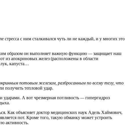
ле стресса с ним сталкивался чуть ли не каждый, и у многих это
Таким образом он выполняет важную функцию
—
защищает наш
пот из апокриновых желез (расположены в области
 лук, капуста…
окринным потовым железам, разбросанным по всему телу, что
ли получить тепловой удар.
и ударами. А вот чрезмерная потливость
—
гипергидроз
дыха.
ься. Как объясняет доктор медицинских наук Адель Хаймович,
оявляется пот. Кроме того, такую обманку может устроить
ую активность.