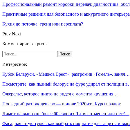
Профессиональный ремонт коробки передач: диагностика, обс
Практичные решения для безопасного и аккуратного интерьера
Кухня до потолка: тренд или переплата?
Prev
Next
Комментарии закрыты.
Интересное:
Кубок Беларуси. «Мешков Брест», разгромив «Гомель», занял…
Посмотрите, как пьяный белорус на фуре удирал от полиции 
Ожерелье, которое никто не видел с момента крушения…
Последний раз так дешево — в июле 2020-го. Курсы валют
Лимит на вывоз не более 60 евро из Литвы отменен или нет?…
Фасадная штукатурка: как выбрать покрытие для защиты и выр