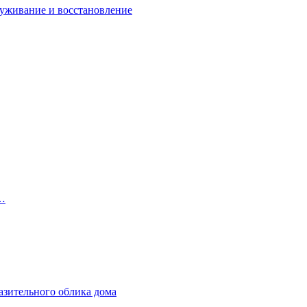
луживание и восстановление
в…
азительного облика дома