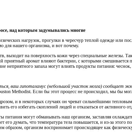
физических нагрузок, прогулки в чересчур теплой одежде или пос
 для нашего организма, и вот почему.
ств, выходит на поверхность кожи через специальные железы. 
мый приятный аромат влияют бактерии, с которыми смешивается 
ние неприятного запаха могут влиять продукты питания: чеснок,
ся, ваш гипоталамус (небольшой участок мозга) сообщает экз
ston Methodist. Если бы этот процесс не происходил, мы бы мог
дрозом, и в некоторых случаях он чреват сильнейшими тепловым
вить его избегать скоплений людей и отказаться от активного от
ты питания могут обманывать наш организм, заставляя охлаждат
т его думать, что температура тела повышается, и из-за этого п
им образом, организм воспринимает происходящее как физическ