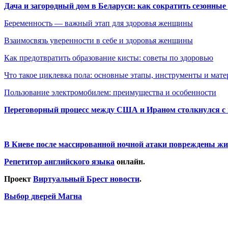
Дача и загородный дом в Беларуси: как сократить сезонные
Беременность — важный этап для здоровья женщины
Взаимосвязь уверенности в себе и здоровья женщины
Как предотвратить образование кисты: советы по здоровью
Что такое циклевка пола: основные этапы, инструменты и мат
Пользование электромобилем: преимущества и особенности
Переговорный процесс между США и Ираном столкнулся с
В Киеве после массированной ночной атаки повреждены жи
Репетитор английского языка
онлайн.
Проект
Виртуальный Брест новости
.
Выбор дверей Магна