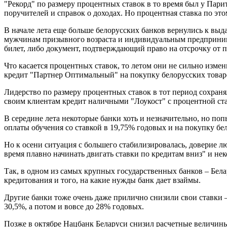
"Рекорд" по размеру процентных ставок в то время был у Пари
поручителей и справок о доходах. Но процентная ставка по эт
В начале лета еще больше белорусских банков вернулись к выд
мужчинам призывного возраста и индивидуальным предпринима
билет, либо документ, подтверждающий право на отсрочку от п
Что касается процентных ставок, то летом они не сильно изме
кредит "Партнер Оптимальный" на покупку белорусских товар
Лидерство по размеру процентных ставок в тот период сохранял
своим клиентам кредит наличными "Лоукост" с процентной ста
В середине лета некоторые банки хоть и незначительно, но п
оплаты обучения со ставкой в 19,75% годовых и на покупку бе
Но к осени ситуация с большего стабилизировалась, доверие л
время плавно начинать двигать ставки по кредитам вниз" и не
Так, в одном из самых крупных государственных банков – Бел
кредитования и того, на какие нужды банк дает взаймы.
Другие банки тоже очень даже прилично снизили свои ставки 
30,5%, а потом и вовсе до 28% годовых.
Позже в октябре Нацбанк Беларуси снизил расчетные величины