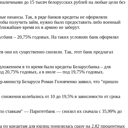
т наличными до 15 тысяч белорусских рублей на любые цели без
ные нюансы. Так, в ряде банков кредиты не оформляли
обы получить займ, нужно было предоставить либо военный
 ближайшее время их в армию не заберут.
усбанк – 20,75% годовых. На таких условиях банк оформлял
ев они их существенно снизили. Так, этот банк предлагал
дложением в то время были кредиты Беларусбанка – для
под 20,75% годовых, а в июле — под 19,75% годовых.
ер-министр Беларуси Роман Головченко заявил, что "пришло
снижения колебались от 10 до 19,5% в зависимости от срока
по ставкам" — Паритетбанк — снизил их сначала с 35,99% до
а по кредитам для юрлиц понизилась сразу на 2,82 процентных