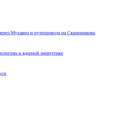
 через Мухавец и путепровода на Скрипникова
ологиях и ядерной энергетике
уси