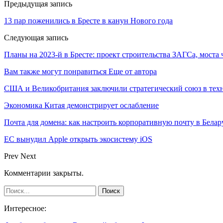
Предыдущая запись
13 пар поженились в Бресте в канун Нового года
Следующая запись
Планы на 2023-й в Бресте: проект строительства ЗАГСа, моста
Вам также могут понравиться
Еще от автора
США и Великобритания заключили стратегический союз в техн
Экономика Китая демонстрирует ослабление
Почта для домена: как настроить корпоративную почту в Белар
ЕС вынудил Apple открыть экосистему iOS
Prev
Next
Комментарии закрыты.
Интересное: