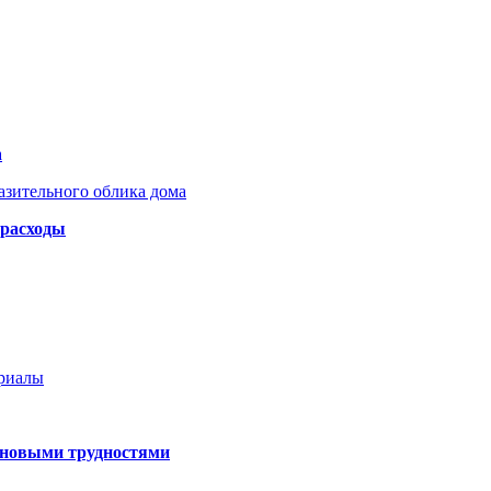
а
азительного облика дома
 расходы
ериалы
 новыми трудностями