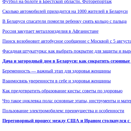
Футбол на болоте в Брестской области. Фоторепортаж
Сколько автомобилей приходится на 1000 жителей в Беларуси
В Беларуси спасатели помогли ребенку снять кольцо с пальца
Россия закупает металлоизделия в Афганистане
Пинск возобновит автобусное сообщение с Москвой с 5 август
Фасадная штукатурка: как выбрать покрытие для защиты и выр
Дача и загородный дом в Беларуси: как сократить сезонные
Беременность — важный этап для здоровья женщины
Взаимосвязь уверенности в себе и здоровья женщины
Как предотвратить образование кисты: советы по здоровью
Что такое циклевка пола: основные этапы, инструменты и мат
Пользование электромобилем: преимущества и особенности
Переговорный процесс между США и Ираном столкнулся с