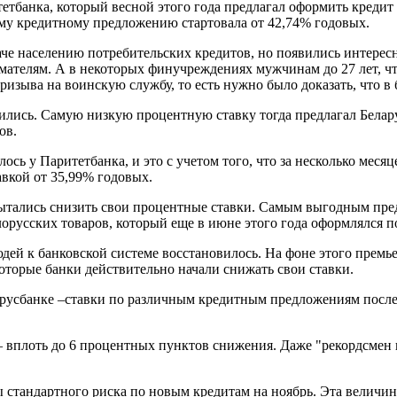
тетбанка, который весной этого года предлагал оформить креди
ому кредитному предложению стартовала от 42,74% годовых.
аче населению потребительских кредитов, но появились интерес
телям. А в некоторых финучреждениях мужчинам до 27 лет, чт
ризыва на воинскую службу, то есть нужно было доказать, что в
нились. Самую низкую процентную ставку тогда предлагал Белар
ов.
ось у Паритетбанка, и это с учетом того, что за несколько месяц
вкой от 35,99% годовых.
опытались снизить свои процентные ставки. Самым выгодным пре
лорусских товаров, который еще в июне этого года оформлялся 
юдей к банковской системе восстановилось. На фоне этого премь
которые банки действительно начали снижать свои ставки.
арусбанке –ставки по различным кредитным предложениям после 
– вплоть до 6 процентных пунктов снижения. Даже "рекордсмен 
 стандартного риска по новым кредитам на ноябрь. Эта величин