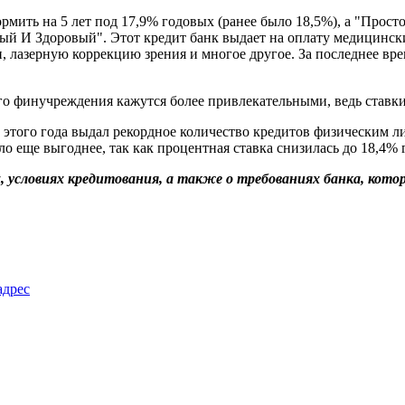
мить на 5 лет под 17,9% годовых (ранее было 18,5%), а "Просто
й И Здоровый". Этот кредит банк выдает на оплату медицински
и, лазерную коррекцию зрения и многое другое. За последнее вр
го финучреждения кажутся более привлекательными, ведь ставки
рь этого года выдал рекордное количество кредитов физическим 
ало еще выгоднее, так как процентная ставка снизилась до 18,4%
х, условиях кредитования, а также о требованиях банка, ко
адрес