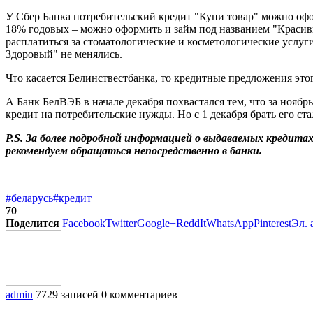
У Сбер Банка потребительский кредит "Купи товар" можно офор
18% годовых – можно оформить и займ под названием "Красивы
расплатиться за стоматологические и косметологические услуг
Здоровый" не менялись.
Что касается Белинствестбанка, то кредитные предложения это
А Банк БелВЭБ в начале декабря похвастался тем, что за нояб
кредит на потребительские нужды. Но с 1 декабря брать его ст
P.S. За более подробной информацией о выдаваемых кредита
рекомендуем обращаться непосредственно в банки.
#беларусь
#кредит
70
Поделится
Facebook
Twitter
Google+
ReddIt
WhatsApp
Pinterest
Эл. 
admin
7729 записей
0 комментариев