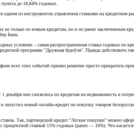
 пункта до 18,84% годовых.
ся одним из инструментов управления ставками на кредитном р
вых не только по новым кредитам, но и по ранее заключенным к
бер Банк.
годных условиях – самая распространенная ставка годовых по к
едитной программе "Дружная будоўля". Правда действовать такая
 фоне всех этих событий принял решение просто прекратить прин
 с 1 декабря они снизились по кредитам на недвижимость и потр
и запустил новый онлайн-кредит на покупку товаров белорусск
тавок. Так, партнерский кредит "Легкие покупки" можно оформи
с процентной ставкой 15% годовых (ранее — 16%). Что касается