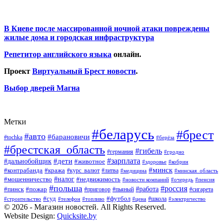
В Киеве после массированной ночной атаки повреждены
жилые дома и городская инфраструктура
Репетитор английского языка
онлайн.
Проект
Виртуальный Брест новости
.
Выбор дверей Магна
Метки
#беларусь
#брест
#авто
#барановичи
#tochka
#берёза
#брестская_область
#гибель
#германия
#гродно
#зарплата
#дальнобойщик
#дети
#животное
#кобрин
#здоровье
#минск
#контрабанда
#кража
#курс_валют
#литва
#медицина
#минская_область
#налог
#мошенничество
#недвижимость
#новости компаний
#пенсия
#очередь
#польша
#россия
#работа
#пожар
#пинск
#приговор
#сигарета
#пьяный
#суд
#футбол
#топливо
#цена
#школа
#электричество
#строительство
#телефон
© 2026 - Магазин новостей. All Rights Reserved.
Website Design:
Quicksite.by