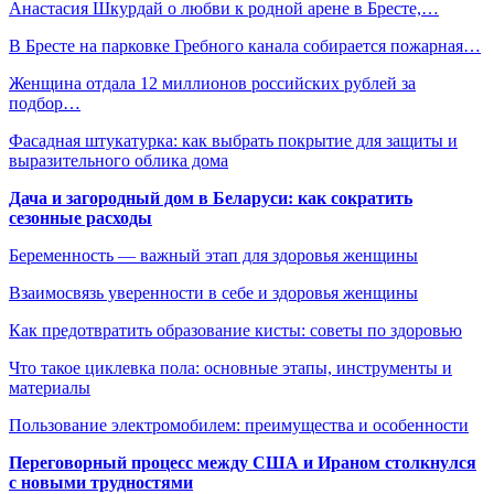
Анастасия Шкурдай о любви к родной арене в Бресте,…
В Бресте на парковке Гребного канала собирается пожарная…
Женщина отдала 12 миллионов российских рублей за
подбор…
Фасадная штукатурка: как выбрать покрытие для защиты и
выразительного облика дома
Дача и загородный дом в Беларуси: как сократить
сезонные расходы
Беременность — важный этап для здоровья женщины
Взаимосвязь уверенности в себе и здоровья женщины
Как предотвратить образование кисты: советы по здоровью
Что такое циклевка пола: основные этапы, инструменты и
материалы
Пользование электромобилем: преимущества и особенности
Переговорный процесс между США и Ираном столкнулся
с новыми трудностями