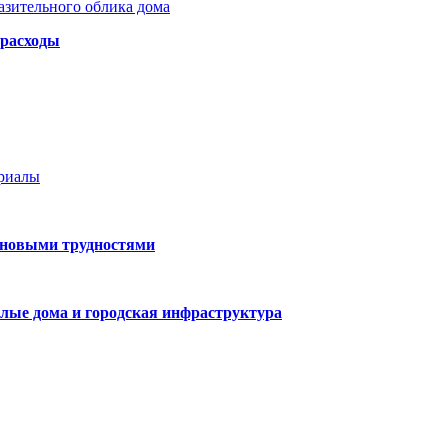
азительного облика дома
 расходы
ериалы
 новыми трудностями
лые дома и городская инфраструктура