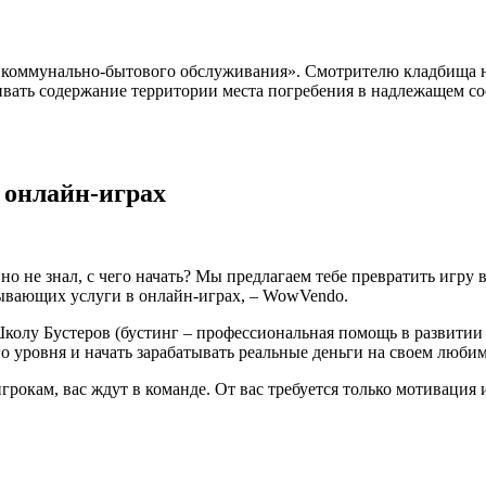
коммунально-бытового обслуживания». Смотрителю кладбища не
вать содержание территории места погребения в надлежащем сос
в онлайн-играх
 не знал, с чего начать? Мы предлагаем тебе превратить игру в W
зывающих услуги в онлайн-играх, – WowVendo.
олу Бустеров (бустинг – профессиональная помощь в развитии п
го уровня и начать зарабатывать реальные деньги на своем люби
рокам, вас ждут в команде. От вас требуется только мотивация 