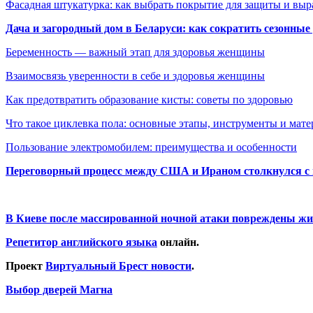
Фасадная штукатурка: как выбрать покрытие для защиты и выр
Дача и загородный дом в Беларуси: как сократить сезонные
Беременность — важный этап для здоровья женщины
Взаимосвязь уверенности в себе и здоровья женщины
Как предотвратить образование кисты: советы по здоровью
Что такое циклевка пола: основные этапы, инструменты и мат
Пользование электромобилем: преимущества и особенности
Переговорный процесс между США и Ираном столкнулся с
В Киеве после массированной ночной атаки повреждены жи
Репетитор английского языка
онлайн.
Проект
Виртуальный Брест новости
.
Выбор дверей Магна