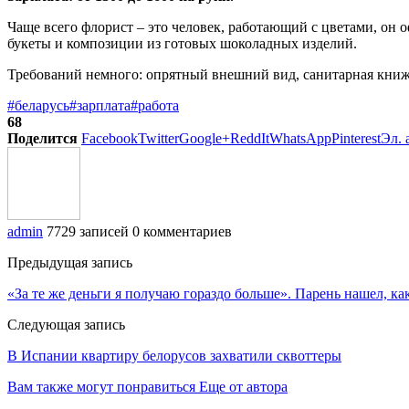
Чаще всего флорист – это человек, работающий с цветами, он 
букеты и композиции из готовых шоколадных изделий.
Требований немного: опрятный внешний вид, санитарная книжка
#беларусь
#зарплата
#работа
68
Поделится
Facebook
Twitter
Google+
ReddIt
WhatsApp
Pinterest
Эл. 
admin
7729 записей
0 комментариев
Предыдущая запись
«За те же деньги я получаю гораздо больше». Парень нашел, к
Следующая запись
В Испании квартиру белорусов захватили сквоттеры
Вам также могут понравиться
Еще от автора