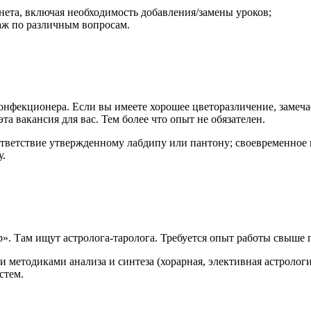
ета, включая необходимость добавления/замены уроков;
аж по различным вопросам.
онфекционера. Если вы имеете хорошее цветоразличение, замеча
та вакансия для вас. Тем более что опыт не обязателен.
ответствие утвержденному лабдипу или пантону; своевременное
у.
. Там ищут астролога-таролога. Требуется опыт работы свыше п
 методиками анализа и синтеза (хорарная, элективная астрологи
стем.