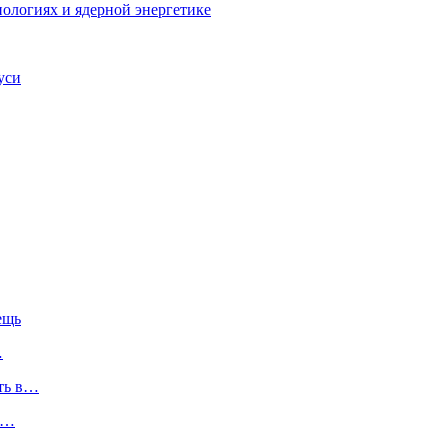
ологиях и ядерной энергетике
уси
ещь
…
ть в…
т…