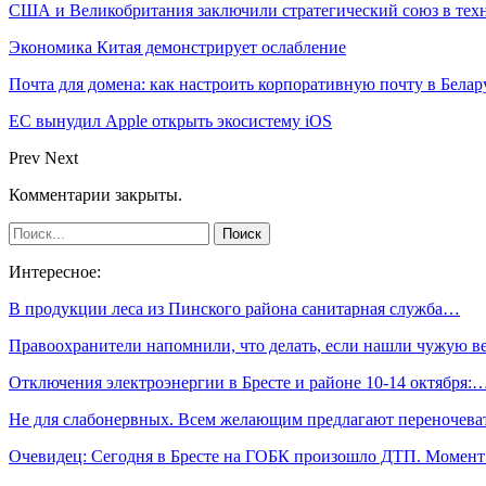
США и Великобритания заключили стратегический союз в техн
Экономика Китая демонстрирует ослабление
Почта для домена: как настроить корпоративную почту в Белар
ЕС вынудил Apple открыть экосистему iOS
Prev
Next
Комментарии закрыты.
Интересное:
В продукции леса из Пинского района санитарная служба…
Правоохранители напомнили, что делать, если нашли чужую в
Отключения электроэнергии в Бресте и районе 10-14 октября:
Не для слабонервных. Всем желающим предлагают переночева
Очевидец: Сегодня в Бресте на ГОБК произошло ДТП. Момен