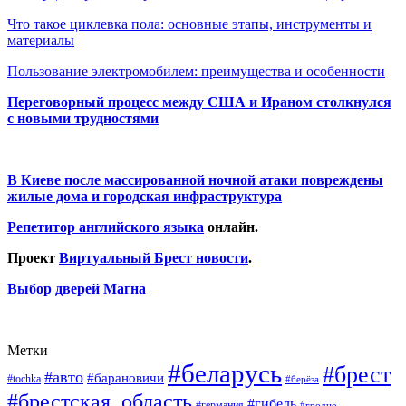
Что такое циклевка пола: основные этапы, инструменты и
материалы
Пользование электромобилем: преимущества и особенности
Переговорный процесс между США и Ираном столкнулся
с новыми трудностями
В Киеве после массированной ночной атаки повреждены
жилые дома и городская инфраструктура
Репетитор английского языка
онлайн.
Проект
Виртуальный Брест новости
.
Выбор дверей Магна
Метки
#беларусь
#брест
#авто
#барановичи
#tochka
#берёза
#брестская_область
#гибель
#германия
#гродно