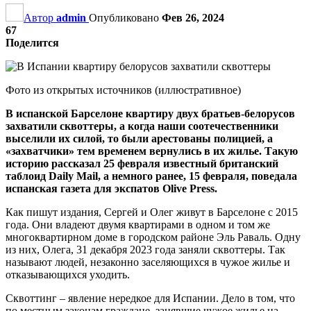
Автор
admin
Опубликовано
Фев 26, 2024
67
Поделится
Фото из открытых источников (иллюстративное)
В испанской Барселоне квартиру двух братьев-белорусов
захватили сквоттеры, а когда наши соотечественники
выселили их силой, то были арестованы полицией, а
«захватчики» тем временем вернулись в их жилье. Такую
историю рассказал 25 февраля известный британский
таблоид Daily Mail, а немного ранее, 15 февраля, поведала
испанская газета для экспатов Olive Press.
Как пишут издания, Сергей и Олег живут в Барселоне с 2015
года. Они владеют двумя квартирами в одном и том же
многоквартирном доме в городском районе Эль Раваль. Одну
из них, Олега, 31 декабря 2023 года заняли сквоттеры. Так
называют людей, незаконно заселяющихся в чужое жилье и
отказывающихся уходить.
Сквоттинг – явление нередкое для Испании. Дело в том, что
по местным законам граждане, занявшие чужое жилье на