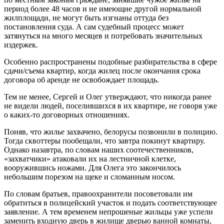
период более 48 часов и не имеющие другой нормальной
жилплощади, не могут быть изгнаны оттуда без
постановления суда. А сам судебный процесс может
затянуться на много месяцев и потребовать значительных
издержек.
Особенно распространены подобные разбирательства в сфере
сдачи/съема квартир, когда жилец после окончания срока
договора об аренде не освобождает площадь.
Тем не менее, Сергей и Олег утверждают, что никогда ранее
не видели людей, поселившихся в их квартире, не говоря уже
о каких-то договорных отношениях.
Поняв, что жилье захвачено, белорусы позвонили в полицию.
Тогда сквоттеры пообещали, что завтра покинут квартиру.
Однако назавтра, по словам наших соотечественников,
«захватчики» атаковали их на лестничной клетке,
вооружившись ножами. Для Олега это закончилось
небольшим порезом на щеке и сломанным носом.
По словам братьев, правоохранители посоветовали им
обратиться в полицейский участок и подать соответствующее
заявление. А тем временем непрошеные жильцы уже успели
заменить входную дверь в жилище дверью ванной комнаты,