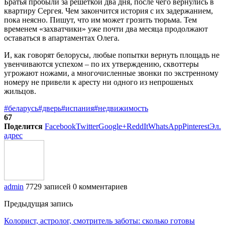
Братья пробыли за решеткой два дня, после чего вернулись в
квартиру Сергея. Чем закончится история с их задержанием,
пока неясно. Пишут, что им может грозить тюрьма. Тем
временем «захватчики» уже почти два месяца продолжают
оставаться в апартаментах Олега.
И, как говорят белорусы, любые попытки вернуть площадь не
увенчиваются успехом – по их утверждению, сквоттеры
угрожают ножами, а многочисленные звонки по экстренному
номеру не привели к аресту ни одного из непрошеных
жильцов.
#беларусь
#дверь
#испания
#недвижимость
67
Поделится
Facebook
Twitter
Google+
ReddIt
WhatsApp
Pinterest
Эл.
адрес
admin
7729 записей
0 комментариев
Предыдущая запись
Колорист, астролог, смотритель заботы: сколько готовы