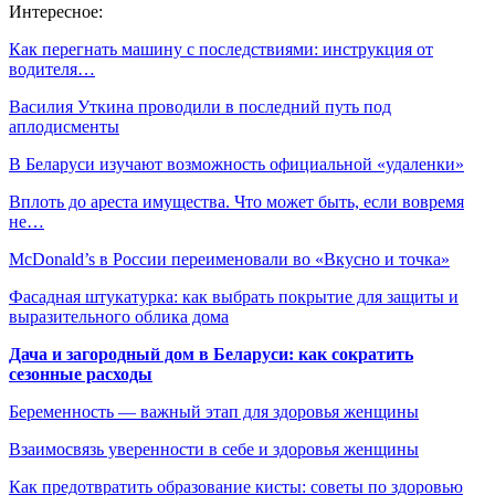
Интересное:
Как перегнать машину с последствиями: инструкция от
водителя…
Василия Уткина проводили в последний путь под
аплодисменты
В Беларуси изучают возможность официальной «удаленки»
Вплоть до ареста имущества. Что может быть, если вовремя
не…
McDonald’s в России переименовали во «Вкусно и точка»
Фасадная штукатурка: как выбрать покрытие для защиты и
выразительного облика дома
Дача и загородный дом в Беларуси: как сократить
сезонные расходы
Беременность — важный этап для здоровья женщины
Взаимосвязь уверенности в себе и здоровья женщины
Как предотвратить образование кисты: советы по здоровью