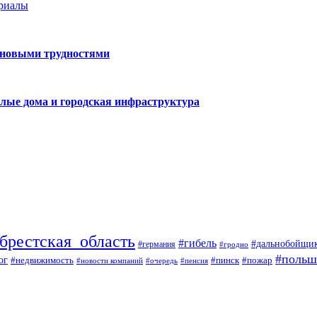
ериалы
 новыми трудностями
лые дома и городская инфраструктура
брестская_область
#гибель
#дальнобойщи
#германия
#гродно
#польш
ог
#недвижимость
#пожар
#пинск
#новости компаний
#пенсия
#очередь