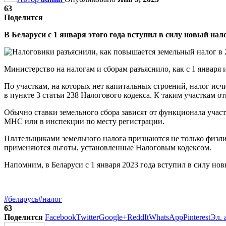
63
Поделится
В Беларуси с 1 января этого года вступил в силу новый на
Министерство на налогам и сборам разъяснило, как с 1 января 
По участкам, на которых нет капитальных строений, налог исч
в пункте 3 статьи 238 Налогового кодекса. К таким участкам от
Обычно ставки земельного сбора зависят от функционала участ
МНС или в инспекции по месту регистрации.
Плательщиками земельного налога признаются не только физлиц
применяются льготы, установленные Налоговым кодексом.
Напомним, в Беларуси с 1 января 2023 года вступил в силу но
#беларусь
#налог
63
Поделится
Facebook
Twitter
Google+
ReddIt
WhatsApp
Pinterest
Эл. 