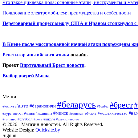
Что такое циклевка пола: основные этапы, инструменты и мат
Пользование электромобилем: преимущества и особенности
Переговорный процесс между США и Ираном столкнулся с
В Киеве после массированной ночной атаки повреждены жи
Репетитор английского языка
онлайн.
Проект
Виртуальный Брест новости
.
Выбор дверей Магна
Метки
#беларусь
#брест
#
#авто
#барановичи
#tochka
#берёза
#минск
#нал
#мошенничество
#курс_валют
#литва
#медицина
#минская_область
#футбол
#топливо
#цена
#школа
#электричество
© 2026 - Магазин новостей. All Rights Reserved.
Website Design:
Quicksite.by
Sign in