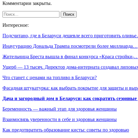
Комментарии закрыты.
Интересное:
Подсчитано, где в Беларуси дешевле всего приготовить оливь
Инаугурацию Дональда Трампа посмотрели более миллиарда…
Жительница Бреста вышла в финал конкурса «Краса стройки-
Ущерб — 13 тысяч. Директор дома-интерната создавал липов
Что станет с ценами на топливо в Беларуси?
Фасадная штукатурка: как выбрать покрытие для защиты и выр
Дача и загородный дом в Беларуси: как сократить сезонные
Беременность — важный этап для здоровья женщины
Взаимосвязь уверенности в себе и здоровья женщины
Как предотвратить образование кисты: советы по здоровью