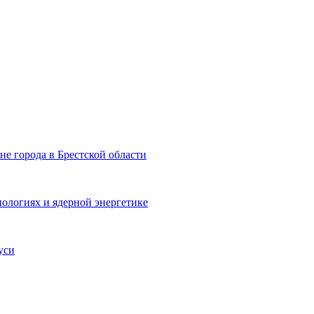
не города в Брестской области
ологиях и ядерной энергетике
уси