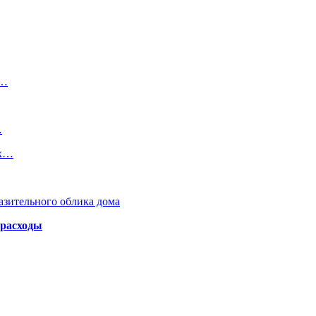
е…
…
ых…
азительного облика дома
 расходы