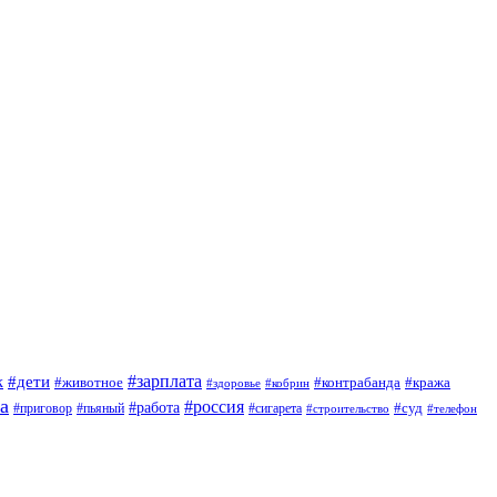
#зарплата
к
#дети
#животное
#контрабанда
#кража
#кобрин
#здоровье
а
#россия
#работа
#суд
#приговор
#сигарета
#пьяный
#строительство
#телефон