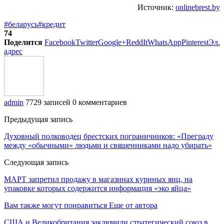
Источник:
onlinebrest.by
#беларусь
#кредит
74
Поделится
Facebook
Twitter
Google+
ReddIt
WhatsApp
Pinterest
Эл.
адрес
admin
7729 записей
0 комментариев
Предыдущая запись
Духовный полководец брестских пограничников: «Преграду
между «обычными» людьми и священниками надо убирать»
Следующая запись
МАРТ запретил продажу в магазинах куриных яиц, на
упаковке которых содержится информация «эко яйца»
Вам также могут понравиться
Еще от автора
США и Великобритания заключили стратегический союз в