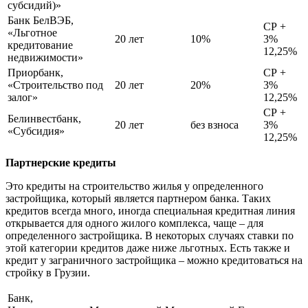
субсидий)»
Банк БелВЭБ,
СР +
«Льготное
20 лет
10%
3%
кредитование
12,25%
недвижимости»
Приорбанк,
СР +
«Строительство под
20 лет
20%
3%
залог»
12,25%
СР +
Белинвестбанк,
20 лет
без взноса
3%
«Субсидия»
12,25%
Партнерские кредиты
Это кредиты на строительство жилья у определенного
застройщика, который является партнером банка. Таких
кредитов всегда много, иногда специальная кредитная линия
открывается для одного жилого комплекса, чаще – для
определенного застройщика. В некоторых случаях ставки по
этой категории кредитов даже ниже льготных. Есть также и
кредит у заграничного застройщика – можно кредитоваться на
стройку в Грузии.
Банк,