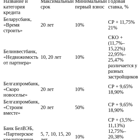
Название и
Максимальный
Минимальный
Годовая
категория
срок
первый взнос
ставка, %
кредита
Беларусбанк,
СР + 11,75%
«Время
20 лет
10%
21%
строить»
СКО +
(11,7%–
15,22%)
Белинвестбанк,
22,95%–
«Недвижимость
10, 20 лет
10%
25,47%
от партнера»
различается у
разных
застройщиков
Белгазпромбанк,
СР + 9,65%
«Скоро
20 лет
10%
18,90%
новоселье»
Белгазпромбанк,
СР + 9,65%
«Строим
20 лет
50%
18,90%
вместе»
СР + (3,5%–
11,13%)
Банк БелВЭБ,
12,75%–
«Партнерское
5, 7, 10, 15, 20
10%
20,38%
кредитование
лет