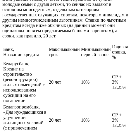
молодые семьи с двумя детьми, то сейчас их выдают в
основном многодетным, отдельным категориям
государственных служащих, сиротам, некоторым инвалидам и
другим немногочисленным льготникам. Ставки по льготным
кредитам всегда ниже обычных (на данный момент они
одинаковы по всем предлагаемым банками вариантам), а
сроки, как правило, 20 лет.
Годовая
Банк,
Максимальный
Минимальный
ставка,
Название кредита
срок
первый взнос
%
Беларусбанк,
Кредит на
строительство
СР +
(реконструкцию)
20 лет
10%
3%
жилых помещений с
12,25%
использованием
субсидии на его
погашение
Белагропромбанк,
«Для нуждающихся в
СР +
улучшении
20 лет
10%
3%
жилищных условий
12,25%
(с привлечением