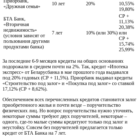
Приорбанк,
10 лет
20%
10,55%
«Дружная семья»
19,80%
СР +
БТА Банк,
11,13%
«Вторичная
20,38%
недвижимость»
7 лет
10% (или 30%)
или
(условия зависят от
СР +
пользования другими
15,74%
продуктами банка)
25,99%
За последние 6-9 месяцев кредиты на общих основаниях
подорожали в среднем почти на 2%. Так, кредит «Ипотека
экспресс» от Беларусбанка в мае прошлого года выдавался
под 20% годовых (СР + 11,5%). Приорбанк выдавал кредиты
«Строительство под залог» и «Покупка под залог» со ставкой
17,12% (СР + 8,62%).
Обеспечением всех перечисленных кредитов становится залог
приобретенного жилья и почти везде – поручительство
физических лиц. Но вопрос поручительства нужно уточнять,
некоторые суммы требуют двух поручителей, некоторые –
одного, где-то малые суммы кредитуют только под залог и
неустойку. Совсем без поручителей предлагается только
кредит от БТА Банка на 7 лет.