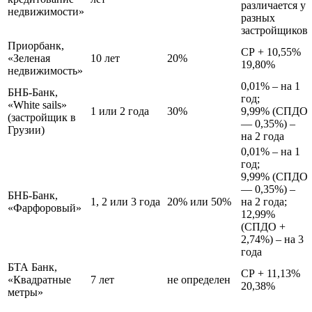
различается у
недвижимости»
разных
застройщиков
Приорбанк,
СР + 10,55%
«Зеленая
10 лет
20%
19,80%
недвижимость»
0,01% – на 1
БНБ-Банк,
год;
«White sails»
1 или 2 года
30%
9,99% (СПДО
(застройщик в
— 0,35%) –
Грузии)
на 2 года
0,01% – на 1
год;
9,99% (СПДО
— 0,35%) –
БНБ-Банк,
1, 2 или 3 года
20% или 50%
на 2 года;
«Фарфоровый»
12,99%
(СПДО +
2,74%) – на 3
года
БТА Банк,
СР + 11,13%
«Квадратные
7 лет
не определен
20,38%
метры»