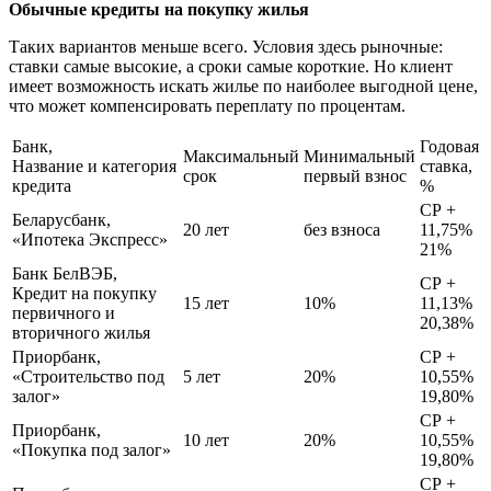
Обычные кредиты на покупку жилья
Таких вариантов меньше всего. Условия здесь рыночные:
ставки самые высокие, а сроки самые короткие. Но клиент
имеет возможность искать жилье по наиболее выгодной цене,
что может компенсировать переплату по процентам.
Банк,
Годовая
Максимальный
Минимальный
Название и категория
ставка,
срок
первый взнос
кредита
%
СР +
Беларусбанк,
20 лет
без взноса
11,75%
«Ипотека Экспресс»
21%
Банк БелВЭБ,
СР +
Кредит на покупку
15 лет
10%
11,13%
первичного и
20,38%
вторичного жилья
Приорбанк,
СР +
«Строительство под
5 лет
20%
10,55%
залог»
19,80%
СР +
Приорбанк,
10 лет
20%
10,55%
«Покупка под залог»
19,80%
СР +