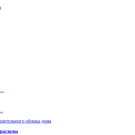
а
у…
у…
азительного облика дома
 расходы