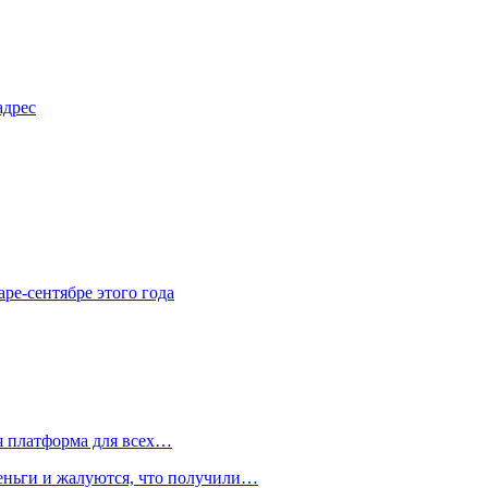
адрес
аре-сентябре этого года
я платформа для всех…
еньги и жалуются, что получили…