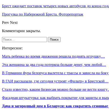
Брест ожидает поставок четырех новых автобусов до конца год
Прогулка по Набережной Бреста. Фоторепортаж
Prev
Next
Комментарии закрыты.
Интересное:
Мать ребенка во время движения решила поднять игрушку…
Эта женщина за два года потеряла больше денег, чем любой…
В Германии фура белоруса вылетела с трассы и зависла на бок
В ГАИ рассказали, где сегодня устроят «Фильтр» в Брестской…
Стало известно, каким бизнесам можно больше не вести книг
Фасадная штукатурка: как выбрать покрытие для защиты и выр
Дача и загородный дом в Беларуси: как сократить сезонные