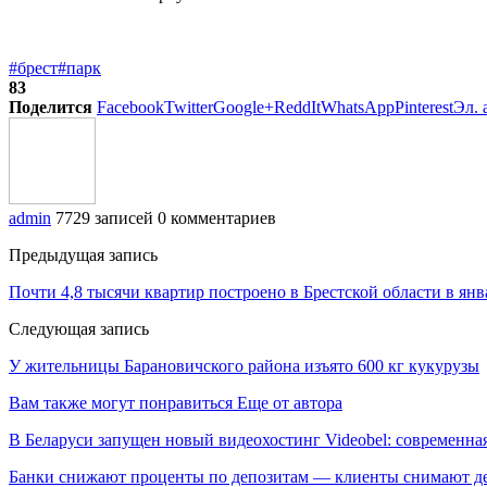
#брест
#парк
83
Поделится
Facebook
Twitter
Google+
ReddIt
WhatsApp
Pinterest
Эл. 
admin
7729 записей
0 комментариев
Предыдущая запись
Почти 4,8 тысячи квартир построено в Брестской области в янв
Следующая запись
У жительницы Барановичского района изъято 600 кг кукурузы
Вам также могут понравиться
Еще от автора
В Беларуси запущен новый видеохостинг Videobel: современна
Банки снижают проценты по депозитам — клиенты снимают д