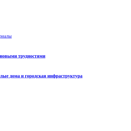
ериалы
 новыми трудностями
лые дома и городская инфраструктура