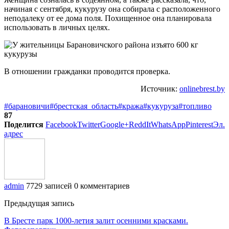
начиная с сентября, кукурузу она собирала с расположенного
неподалеку от ее дома поля. Похищенное она планировала
использовать в личных целях.
В отношении гражданки проводится проверка.
Источник:
onlinebrest.by
#барановичи
#брестская_область
#кража
#кукуруза
#топливо
87
Поделится
Facebook
Twitter
Google+
ReddIt
WhatsApp
Pinterest
Эл.
адрес
admin
7729 записей
0 комментариев
Предыдущая запись
В Бресте парк 1000-летия залит осенними красками.