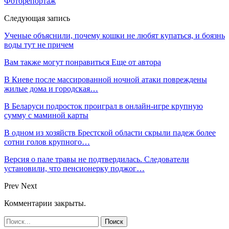
Фоторепортаж
Следующая запись
Ученые объяснили, почему кошки не любят купаться, и боязнь
воды тут не причем
Вам также могут понравиться
Еще от автора
В Киеве после массированной ночной атаки повреждены
жилые дома и городская…
В Беларуси подросток проиграл в онлайн-игре крупную
сумму с маминой карты
В одном из хозяйств Брестской области скрыли падеж более
сотни голов крупного…
Версия о пале травы не подтвердилась. Следователи
установили, что пенсионерку поджог…
Prev
Next
Комментарии закрыты.