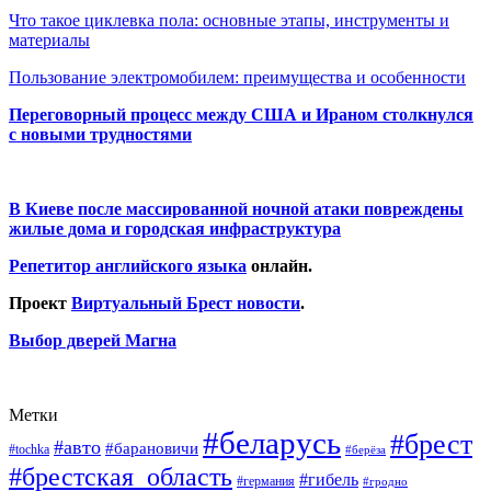
Что такое циклевка пола: основные этапы, инструменты и
материалы
Пользование электромобилем: преимущества и особенности
Переговорный процесс между США и Ираном столкнулся
с новыми трудностями
В Киеве после массированной ночной атаки повреждены
жилые дома и городская инфраструктура
Репетитор английского языка
онлайн.
Проект
Виртуальный Брест новости
.
Выбор дверей Магна
Метки
#беларусь
#брест
#авто
#барановичи
#tochka
#берёза
#брестская_область
#гибель
#германия
#гродно