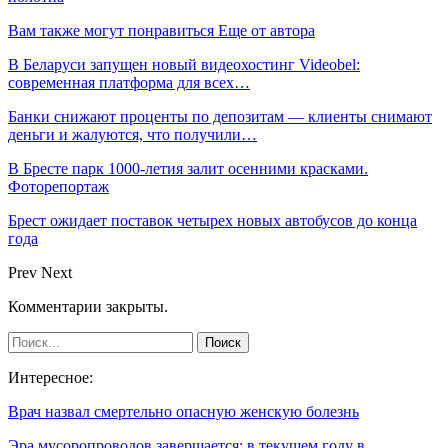
Вам также могут понравиться
Еще от автора
В Беларуси запущен новый видеохостинг Videobel:
современная платформа для всех…
Банки снижают проценты по депозитам — клиенты снимают
деньги и жалуются, что получили…
В Бресте парк 1000-летия залит осенними красками.
Фоторепортаж
Брест ожидает поставок четырех новых автобусов до конца
года
Prev
Next
Комментарии закрыты.
Интересное:
Врач назвал смертельно опасную женскую болезнь
Эра мусоропроводов завершается: в текущем году в