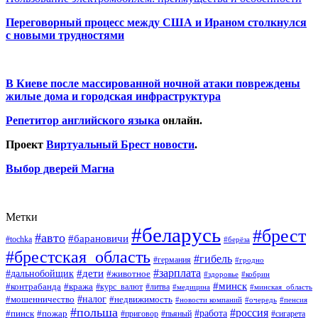
Переговорный процесс между США и Ираном столкнулся
с новыми трудностями
В Киеве после массированной ночной атаки повреждены
жилые дома и городская инфраструктура
Репетитор английского языка
онлайн.
Проект
Виртуальный Брест новости
.
Выбор дверей Магна
Метки
#беларусь
#брест
#авто
#барановичи
#tochka
#берёза
#брестская_область
#гибель
#германия
#гродно
#зарплата
#дальнобойщик
#дети
#животное
#кобрин
#здоровье
#минск
#контрабанда
#кража
#курс_валют
#литва
#медицина
#минская_область
#налог
#мошенничество
#недвижимость
#новости компаний
#пенсия
#очередь
#польша
#россия
#работа
#пожар
#пинск
#приговор
#сигарета
#пьяный