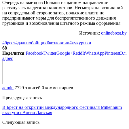
Очередь на выезд из Польши на данном направлении
растянулась на десятки километров. Несмотря на возникший
на сопредельной стороне затор, польские власти не
предпринимают меры для беспрепятственного движения
грузовиков и возобновления штатного режима оформления.
Источник:
onlinebrest.by
#брест
#дальнобойщик
#козловичи
#кукурыки
68
Поделится
Facebook
Twitter
Google+
ReddIt
WhatsApp
Pinterest
Эл.
адрес
admin
7729 записей
0 комментариев
Предыдущая запись
В Брест на открытии международного фестиваля Millennium
выступит Алена Ланская
Следующая запись