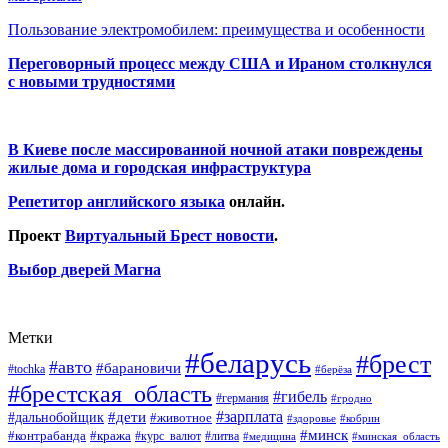
Пользование электромобилем: преимущества и особенности
Переговорный процесс между США и Ираном столкнулся
с новыми трудностями
В Киеве после массированной ночной атаки повреждены
жилые дома и городская инфраструктура
Репетитор английского языка
онлайн.
Проект
Виртуальный Брест новости
.
Выбор дверей Магна
Метки
#беларусь
#брест
#авто
#барановичи
#tochka
#берёза
#брестская_область
#гибель
#германия
#гродно
#зарплата
#дальнобойщик
#дети
#животное
#кобрин
#здоровье
#минск
#контрабанда
#кража
#курс_валют
#литва
#медицина
#минская_область