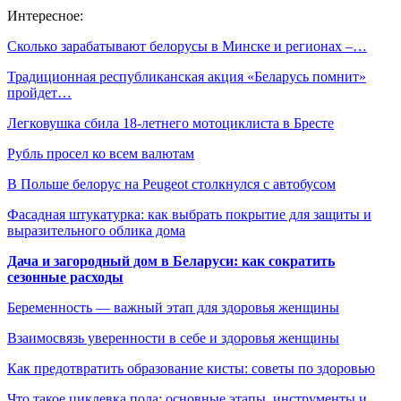
Интересное:
Сколько зарабатывают белорусы в Минске и регионах –…
Традиционная республиканская акция «Беларусь помнит»
пройдет…
Легковушка сбила 18-летнего мотоциклиста в Бресте
Рубль просел ко всем валютам
В Польше белорус на Peugeot столкнулся с автобусом
Фасадная штукатурка: как выбрать покрытие для защиты и
выразительного облика дома
Дача и загородный дом в Беларуси: как сократить
сезонные расходы
Беременность — важный этап для здоровья женщины
Взаимосвязь уверенности в себе и здоровья женщины
Как предотвратить образование кисты: советы по здоровью
Что такое циклевка пола: основные этапы, инструменты и