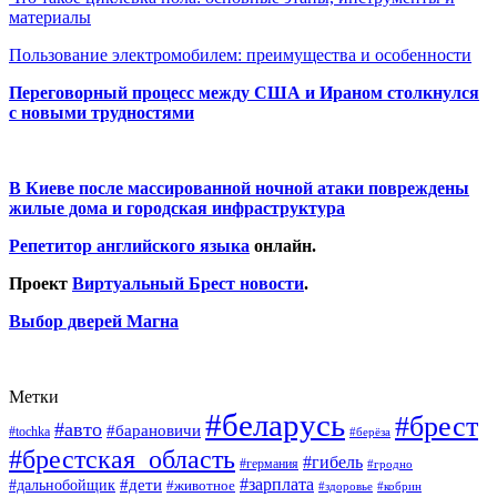
материалы
Пользование электромобилем: преимущества и особенности
Переговорный процесс между США и Ираном столкнулся
с новыми трудностями
В Киеве после массированной ночной атаки повреждены
жилые дома и городская инфраструктура
Репетитор английского языка
онлайн.
Проект
Виртуальный Брест новости
.
Выбор дверей Магна
Метки
#беларусь
#брест
#авто
#барановичи
#tochka
#берёза
#брестская_область
#гибель
#германия
#гродно
#зарплата
#дальнобойщик
#дети
#животное
#кобрин
#здоровье