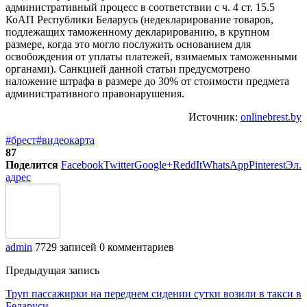
административный процесс в соответствии с ч. 4 ст. 15.5
КоАП Республики Беларусь (недекларирование товаров,
подлежащих таможенному декларированию, в крупном
размере, когда это могло послужить основанием для
освобождения от уплаты платежей, взимаемых таможенными
органами). Санкцией данной статьи предусмотрено
наложение штрафа в размере до 30% от стоимости предмета
административного правонарушения.
Источник:
onlinebrest.by
#брест
#видеокарта
87
Поделится
Facebook
Twitter
Google+
ReddIt
WhatsApp
Pinterest
Эл.
адрес
admin
7729 записей
0 комментариев
Предыдущая запись
Труп пассажирки на переднем сидении сутки возили в такси в
Беларуси