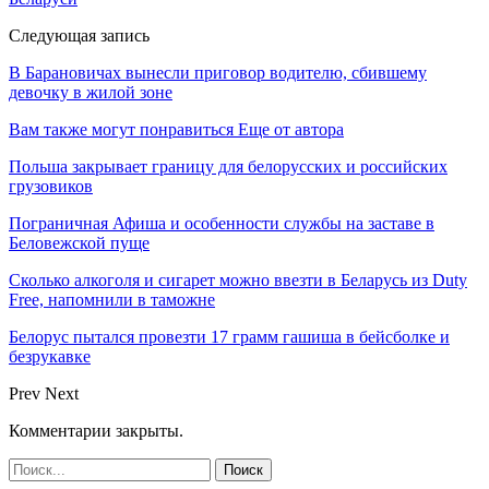
Следующая запись
В Барановичах вынесли приговор водителю, сбившему
девочку в жилой зоне
Вам также могут понравиться
Еще от автора
Польша закрывает границу для белорусских и российских
грузовиков
Пограничная Афиша и особенности службы на заставе в
Беловежской пуще
Сколько алкоголя и сигарет можно ввезти в Беларусь из Duty
Free, напомнили в таможне
Белорус пытался провезти 17 грамм гашиша в бейсболке и
безрукавке
Prev
Next
Комментарии закрыты.