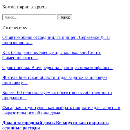
Комментарии закрыты.
Интересное:
От автомобиля отсоединился прицеп. Серьёзное ДТП
произошло в…
Как было раньше: Брест, вид с колокольни Cвято-
Симеоновского…
Сдают нервы. В очередях на границе снова конфликты
Житель Брестской области отдал задаток за игровую
приставку…
Более 100 неиспользуемых объектов госсобственности
продали в…
Фасадная штукатурка: как выбрать покрытие для защиты и
выразительного облика дома
Дача и загородный дом в Беларуси: как сократить
сезонные расходы