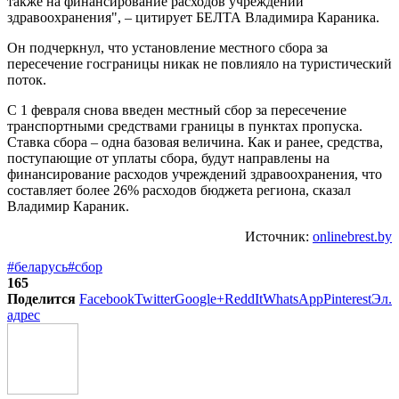
также на финансирование расходов учреждений
здравоохранения", – цитирует БЕЛТА Владимира Караника.
Он подчеркнул, что установление местного сбора за
пересечение госграницы никак не повлияло на туристический
поток.
С 1 февраля снова введен местный сбор за пересечение
транспортными средствами границы в пунктах пропуска.
Ставка сбора – одна базовая величина. Как и ранее, средства,
поступающие от уплаты сбора, будут направлены на
финансирование расходов учреждений здравоохранения, что
составляет более 26% расходов бюджета региона, сказал
Владимир Караник.
Источник:
onlinebrest.by
#беларусь
#сбор
165
Поделится
Facebook
Twitter
Google+
ReddIt
WhatsApp
Pinterest
Эл.
адрес