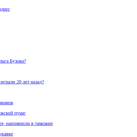
адрес
льга Бузова?
грали 20 лет назад?
овиков
ежской пуще
ree, напомнили в таможне
укавке