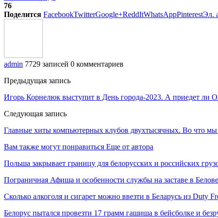
76
Поделится
Facebook
Twitter
Google+
ReddIt
WhatsApp
Pinterest
Эл. 
admin
7729 записей
0 комментариев
Предыдущая запись
Игорь Корнелюк выступит в День города-2023. А приедет ли О
Следующая запись
Главные хиты компьютерных клубов двухтысячных. Во что мы и
Вам также могут понравиться
Еще от автора
Польша закрывает границу для белорусских и российских груз
Пограничная Афиша и особенности службы на заставе в Белов
Сколько алкоголя и сигарет можно ввезти в Беларусь из Duty F
Белорус пытался провезти 17 грамм гашиша в бейсболке и безр