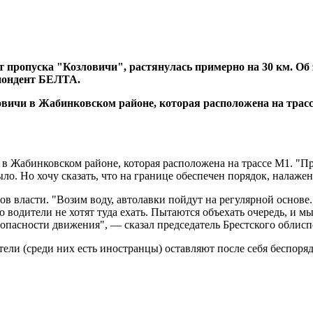
 пропуска "Козловичи", растянулась примерно на 30 км. Об
пондент БЕЛТА.
 в Жабинковском районе, которая расположена на трассе М1. "П
ыло. Но хочу сказать, что на границе обеспечен порядок, нала
в власти. "Возим воду, автолавки пойдут на регулярной основе
 водители не хотят туда ехать. Пытаются объехать очередь, и м
езопасности движения", — сказал председатель Брестского облис
тели (среди них есть иностранцы) оставляют после себя беспоря