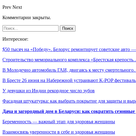
Prev
Next
Комментарии закрыты.
Интересное:
$50 тысяч на «Победу». Белорус ремонтирует советские авто
Строительство мемориального комплекса «Брестская крепость
В Молодечно автомобиль ГАИ, двигаясь к месту смертельног
В Бресте 26 июня на Набережной устраивают K-POP фестивал
У девушки из Индии рекордное число зубов
Фасадная штукатурка: как выбрать покрытие для защиты и выр
Дача и загородный дом в Беларуси: как сократить сезонные
Беременность — важный этап для здоровья женщины
Взаимосвязь уверенности в себе и здоровья женщины