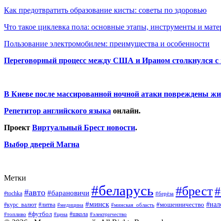
Как предотвратить образование кисты: советы по здоровью
Что такое циклевка пола: основные этапы, инструменты и мат
Пользование электромобилем: преимущества и особенности
Переговорный процесс между США и Ираном столкнулся с
В Киеве после массированной ночной атаки повреждены жи
Репетитор английского языка
онлайн.
Проект
Виртуальный Брест новости
.
Выбор дверей Магна
Метки
#беларусь
#брест
#
#авто
#барановичи
#tochka
#берёза
#минск
#нал
#мошенничество
#курс_валют
#литва
#медицина
#минская_область
#футбол
#топливо
#цена
#школа
#электричество