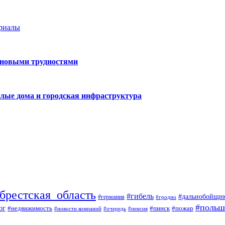
ериалы
 новыми трудностями
лые дома и городская инфраструктура
брестская_область
#гибель
#дальнобойщи
#германия
#гродно
#польш
ог
#недвижимость
#пожар
#пинск
#новости компаний
#пенсия
#очередь