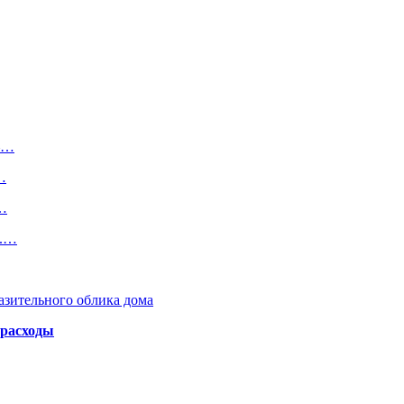
 —…
…
о…
ь.…
азительного облика дома
 расходы