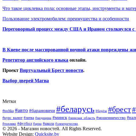
Что такое циклевка пола: основные этапы, инструменты и мат
Пользование электромобилем: преимущества и особенности
Переговорный процесс между США и Ираном столкнулся с
В Киеве после массированной ночной атаки повреждены жи
Репетитор английского языка
онлайн.
Проект
Виртуальный Брест новости
.
Выбор дверей Магна
Метки
#беларусь
#брест
#
#авто
#барановичи
#tochka
#берёза
#минск
#нал
#мошенничество
#курс_валют
#литва
#медицина
#минская_область
#футбол
#топливо
#цена
#школа
#электричество
© 2026 - Магазин новостей. All Rights Reserved.
Website Design:
Quicksite.by