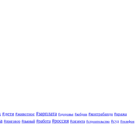
#зарплата
к
#дети
#животное
#контрабанда
#кража
#кобрин
#здоровье
а
#россия
#работа
#суд
#приговор
#сигарета
#пьяный
#строительство
#телефон