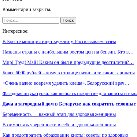
Комментарии закрыты.
Интересное:
В Бресте милиция ищет мужчину. Рассказываем зачем
Названы страны с наибольшим ростом цен на бензин. Кто в…
Мир! Труд! Май! Каким он был в предыдущие десятилетия?…
Более 6000 рублей – кому в столице начислили такие зарплаты
«Очень важно вовремя удалить клеща». Белорусский врач…
Фасадная штукатурка: как выбрать покрытие для защиты и выр
Дача и загородный дом в Беларуси: как сократить сезонные
Беременность — важный этап для здоровья женщины
Взаимосвязь уверенности в себе и здоровья женщины
Как предотвратить образование кисты: советы по здоровью