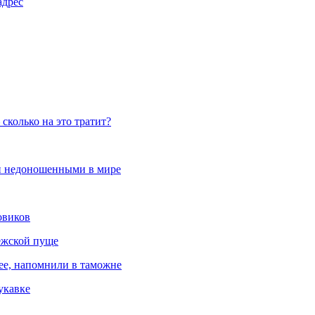
адрес
сколько на это тратит?
и недоношенными в мире
овиков
ежской пуще
ree, напомнили в таможне
укавке