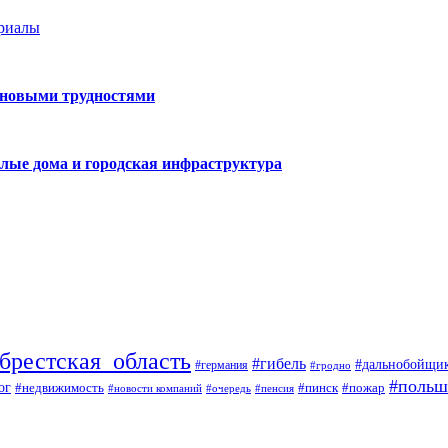
ериалы
 новыми трудностями
лые дома и городская инфраструктура
брестская_область
#гибель
#дальнобойщи
#германия
#гродно
#польш
ог
#недвижимость
#пожар
#пинск
#новости компаний
#пенсия
#очередь