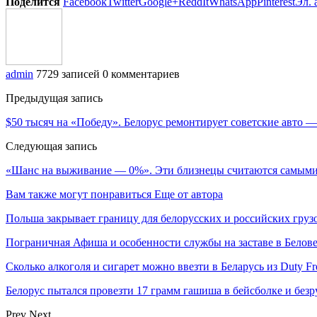
Поделится
Facebook
Twitter
Google+
ReddIt
WhatsApp
Pinterest
Эл. 
admin
7729 записей
0 комментариев
Предыдущая запись
$50 тысяч на «Победу». Белорус ремонтирует советские авто — 
Следующая запись
«Шанс на выживание — 0%». Эти близнецы считаются самым
Вам также могут понравиться
Еще от автора
Польша закрывает границу для белорусских и российских груз
Пограничная Афиша и особенности службы на заставе в Белов
Сколько алкоголя и сигарет можно ввезти в Беларусь из Duty F
Белорус пытался провезти 17 грамм гашиша в бейсболке и безр
Prev
Next