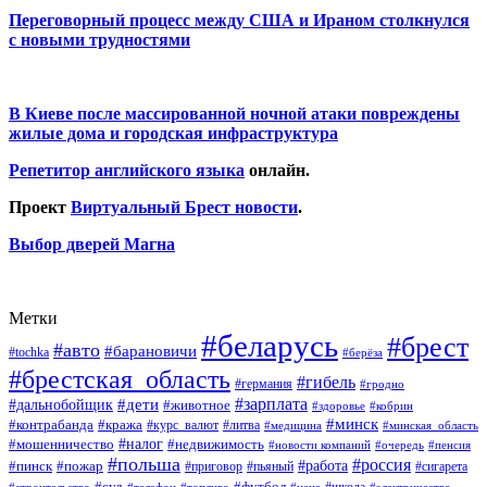
Переговорный процесс между США и Ираном столкнулся
с новыми трудностями
В Киеве после массированной ночной атаки повреждены
жилые дома и городская инфраструктура
Репетитор английского языка
онлайн.
Проект
Виртуальный Брест новости
.
Выбор дверей Магна
Метки
#беларусь
#брест
#авто
#барановичи
#tochka
#берёза
#брестская_область
#гибель
#германия
#гродно
#зарплата
#дальнобойщик
#дети
#животное
#кобрин
#здоровье
#минск
#контрабанда
#кража
#курс_валют
#литва
#медицина
#минская_область
#налог
#мошенничество
#недвижимость
#новости компаний
#пенсия
#очередь
#польша
#россия
#работа
#пожар
#пинск
#приговор
#сигарета
#пьяный
#суд
#футбол
#топливо
#цена
#электричество