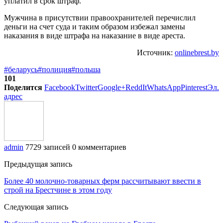
уплатил в срок штраф.
Мужчина в присутствии правоохранителей перечислил
деньги на счет суда и таким образом избежал замены
наказания в виде штрафа на наказание в виде ареста.
Источник:
onlinebrest.by
#беларусь
#полиция
#польша
101
Поделится
Facebook
Twitter
Google+
ReddIt
WhatsApp
Pinterest
Эл.
адрес
admin
7729 записей
0 комментариев
Предыдущая запись
Более 40 молочно-товарных ферм рассчитывают ввести в
строй на Брестчине в этом году
Следующая запись