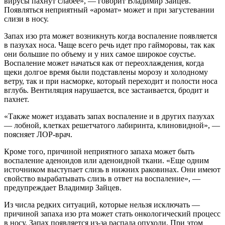
вирусы пахнут слабее», — говорит Владимир Зайцев.
Появляться неприятный «аромат» может и при загустевании
слизи в носу.
Запах изо рта может возникнуть когда воспаление появляется
в пазухах носа. Чаще всего речь идет про гайморовы, так как
они большие по объему и у них самое широкое соустье.
Воспаление может начаться как от переохлаждения, когда
щеки долгое время были подставлены морозу и холодному
ветру, так и при насморке, который переходит и полости носа
вглубь. Вентиляция нарушается, все застаивается, бродит и
пахнет.
«Также может издавать запах воспаление и в других пазухах
— лобной, клетках решетчатого лабиринта, клиновидной», —
поясняет ЛОР-врач.
Кроме того, причиной неприятного запаха может быть
воспаление аденоидов или аденоидной ткани. «Еще одним
источником выступает слизь в нижних раковинах. Они имеют
свойство вырабатывать слизь в ответ на воспаление», —
предупреждает Владимир Зайцев.
Из числа редких ситуаций, которые нельзя исключать —
причиной запаха изо рта может стать онкологический процесс
в носу. Запах появляется из-за распада опухоли. При этом