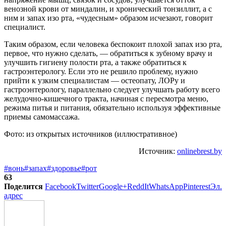
венозной крови от миндалин, и хронический тонзиллит, а с
ним и запах изо рта, «чудесным» образом исчезают, говорит
специалист.
Таким образом, если человека беспокоит плохой запах изо рта,
первое, что нужно сделать, — обратиться к зубному врачу и
улучшить гигиену полости рта, а также обратиться к
гастроэнтерологу. Если это не решило проблему, нужно
прийти к узким специалистам — остеопату, ЛОРу и
гастроэнтерологу, параллельно следует улучшать работу всего
желудочно-кишечного тракта, начиная с пересмотра меню,
режима питья и питания, обязательно используя эффективные
приемы самомассажа.
Фото: из открытых источников (иллюстративное)
Источник:
onlinebrest.by
#вонь
#запах
#здоровье
#рот
63
Поделится
Facebook
Twitter
Google+
ReddIt
WhatsApp
Pinterest
Эл.
адрес