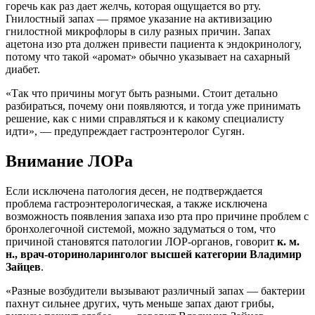
горечь как раз дает желчь, которая ощущается во рту.
Гнилостный запах — прямое указание на активизацию
гнилостной микрофлоры в силу разных причин. Запах
ацетона изо рта должен привести пациента к эндокринологу,
потому что такой «аромат» обычно указывает на сахарный
диабет.
«Так что причины могут быть разными. Стоит детально
разбираться, почему они появляются, и тогда уже принимать
решение, как с ними справляться и к какому специалисту
идти», — предупреждает гастроэнтеролог Сугян.
Внимание ЛОРа
Если исключена патология десен, не подтверждается
проблема гастроэнтерологическая, а также исключена
возможность появления запаха изо рта про причине проблем с
бронхолегочной системой, можно задуматься о том, что
причиной становятся патологии ЛОР-органов, говорит
к. м.
н., врач-оториноларинголог высшей категории Владимир
Зайцев
.
«Разные возбудители вызывают различный запах — бактерии
пахнут сильнее других, чуть меньше запах дают грибы,