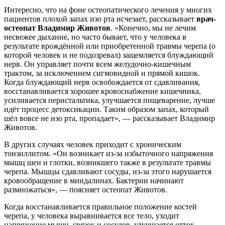
Интересно, что на фоне остеопатического лечения у многих
пациентов плохой запах изо рта исчезает, рассказывает
врач-
остеопат Владимир Животов
. «Конечно, мы не лечим
несвежее дыхание, но часто бывает, что у человека в
результате врождённой или приобретенной травмы черепа (о
которой человек и не подозревал) защемляется блуждающий
нерв. Он управляет почти всем желудочно-кишечным
трактом, за исключением сигмовидной и прямой кишок.
Когда блуждающий нерв освобождается от сдавливания,
восстанавливается хорошее кровоснабжение кишечника,
усиливается перистальтика, улучшается пищеварение, лучше
идёт процесс детоксикации. Таким образом запах, который
шёл вовсе не изо рта, пропадает», — рассказывает Владимир
Животов.
В других случаях человек приходит с хроническим
тонзиллитом. «Он возникает из-за избыточного напряжения
мышц шеи и глотки, возникшего также в результате травмы
черепа. Мышцы сдавливают сосуды, из-за этого нарушается
кровообращение в миндалинах. Бактерии начинают
размножаться», — поясняет остеопат Животов.
Когда восстанавливается правильное положение костей
черепа, у человека выравнивается все тело, уходит
напряжение мышц, связок и сосудов, улучшается отток