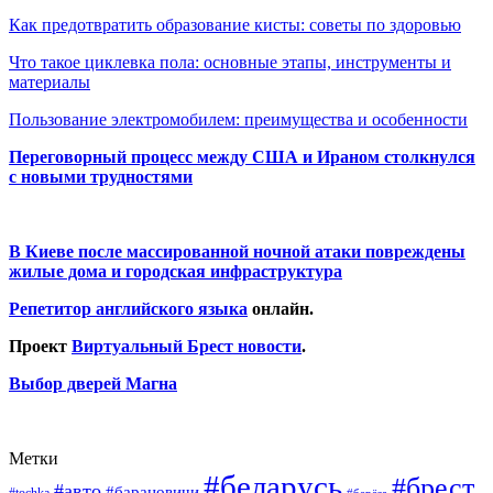
Как предотвратить образование кисты: советы по здоровью
Что такое циклевка пола: основные этапы, инструменты и
материалы
Пользование электромобилем: преимущества и особенности
Переговорный процесс между США и Ираном столкнулся
с новыми трудностями
В Киеве после массированной ночной атаки повреждены
жилые дома и городская инфраструктура
Репетитор английского языка
онлайн.
Проект
Виртуальный Брест новости
.
Выбор дверей Магна
Метки
#беларусь
#брест
#авто
#барановичи
#tochka
#берёза