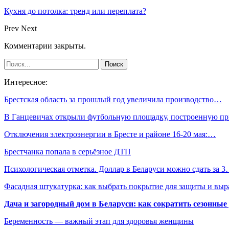
Кухня до потолка: тренд или переплата?
Prev
Next
Комментарии закрыты.
Интересное:
Брестская область за прошлый год увеличила производство…
В Ганцевичах открыли футбольную площадку, построенную п
Отключения электроэнергии в Бресте и районе 16-20 мая:…
Брестчанка попала в серьёзное ДТП
Психологическая отметка. Доллар в Беларуси можно сдать за 
Фасадная штукатурка: как выбрать покрытие для защиты и выр
Дача и загородный дом в Беларуси: как сократить сезонные
Беременность — важный этап для здоровья женщины