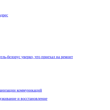
адрес
ель-белорус уверял, что приехал на ремонт
рганизации коммуникаций
луживание и восстановление