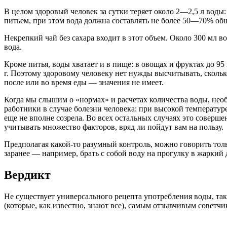
В целом здоровый человек за сутки теряет около 2—2,5 л воды:
питьем, при этом вода должна составлять не более 50—70% общ
Некрепкий чай без сахара входит в этот объем. Около 300 мл 
вода.
Кроме питья, воды хватает и в пище: в овощах и фруктах до 95 г
г. Поэтому здоровому человеку нет нужды высчитывать, сколько
после или во время еды — значения не имеет.
Когда мы слышим о «нормах» и расчетах количества воды, нео
работники в случае болезни человека: при высокой температуре
еще не вполне созрела. Во всех остальных случаях это соверш
учитывать множество факторов, вряд ли пойдут вам на пользу.
Предполагая какой-то разумный контроль, можно говорить толь
заранее — например, брать с собой воду на прогулку в жаркий 
Вердикт
Не существует универсального рецепта употребления воды, так
(которые, как известно, знают все), самым отзывчивым советчик