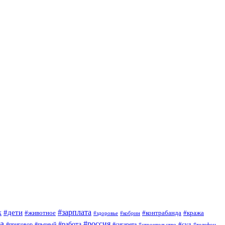
#зарплата
к
#дети
#животное
#контрабанда
#кража
#кобрин
#здоровье
а
#россия
#работа
#суд
#приговор
#сигарета
#пьяный
#строительство
#телефон