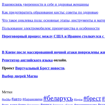
Взаимосвязь уверенности в себе и здоровья женщины
Как предотвратить образование кисты: советы по здоровью
Что такое циклевка пола: основные этапы, инструменты и мат
Пользование электромобилем: преимущества и особенности
Переговорный процесс между США и Ираном столкнулся с
В Киеве после массированной ночной атаки повреждены жи
Репетитор английского языка
онлайн.
Проект
Виртуальный Брест новости
.
Выбор дверей Магна
Метки
#беларусь
#брест
#
#авто
#барановичи
#tochka
#берёза
#минск
#нал
#мошенничество
#курс_валют
#литва
#медицина
#минская_область