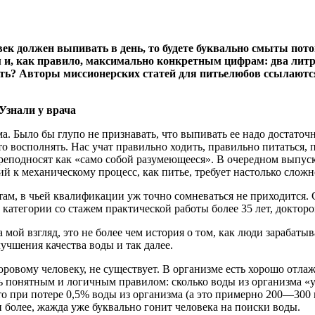
век должен выпивать в день, то будете буквально смыты пот
 и, как правило, максимально конкретным цифрам: два литра
ость? Авторы миссионерских статей для питьелюбов ссылаютс
. Было бы глупо не признавать, что выпивать ее надо достаточно
-то восполнять. Нас учат правильно ходить, правильно питаться,
реподносят как «само собой разумеющееся». В очередном выпус
ий к механическому процесс, как питье, требует настолько сло
ам, в чьей квалификации уж точно сомневаться не приходится. 
ей категории со стажем практической работы более 35 лет, док
а мой взгляд, это не более чем история о том, как люди зарабаты
учшения качества воды и так далее.
доровому человеку, не существует. В организме есть хорошо от
ь понятным и логичным правилом: сколько воды из организма «у
что при потере 0,5% воды из организма (а это примерно 200—300
и более, жажда уже буквально гонит человека на поиски воды.