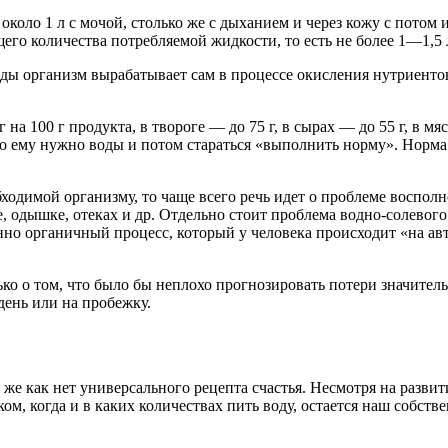
 около 1 л с мочой, столько же с дыханием и через кожу с потом
его количества потребляемой жидкости, то есть не более 1—1,5 
воды организм вырабатывает сам в процессе окисления нутриенто
 на 100 г продукта, в твороге — до 75 г, в сырах — до 55 г, в мя
 ему нужно воды и потом стараться «выполнить норму». Норма — 
бходимой организму, то чаще всего речь идет о проблеме воспо
, одышке, отеках и др. Отдельно стоит проблема водно-солевого 
енно органичный процесс, который у человека происходит «на ав
ко о том, что было бы неплохо прогнозировать потери значитель
день или на пробежку.
 же как нет универсального рецепта счастья. Несмотря на разв
ом, когда и в каких количествах пить воду, остается наш собств