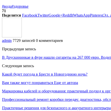
#вода
#здоровье
71
Поделится
Facebook
Twitter
Google+
ReddIt
WhatsApp
Pinterest
Эл. 
admin
7729 записей
0 комментариев
Предыдущая запись
В Друскининкае в фуре нашли сигареты на 267 000 евро. Водит
Следующая запись
Какой будет погода в Бресте в Новогоднюю ночь?
Вам также могут понравиться
Еще от автора
Маркировка кабелей и оборудования: практичный подход к о
Профессиональный ремонт коробки передач: диагностика, обс
Практичные решения для безопасного и аккуратного интерьера