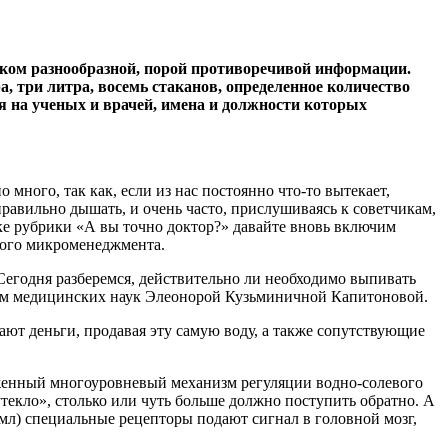
оком разнообразной, порой противоречивой информации.
, три литра, восемь стаканов, определенное количество
я на ученых и врачей, имена и должности которых
 много, так как, если из нас постоянно что-то вытекает,
 правильно дышать, и очень часто, прислушиваясь к советчикам,
ке рубрики «А вы точно доктор?» давайте вновь включим
жного микроменеджмента.
Сегодня разберемся, действительно ли необходимо выпивать
тором медицинских наук Элеонорой Кузьминичной Капитоновой.
вают деньги, продавая эту самую воду, а также сопутствующие
лаженный многоуровневый механизм регуляции водно-солевого
текло», столько или чуть больше должно поступить обратно. А
 мл) специальные рецепторы подают сигнал в головной мозг,