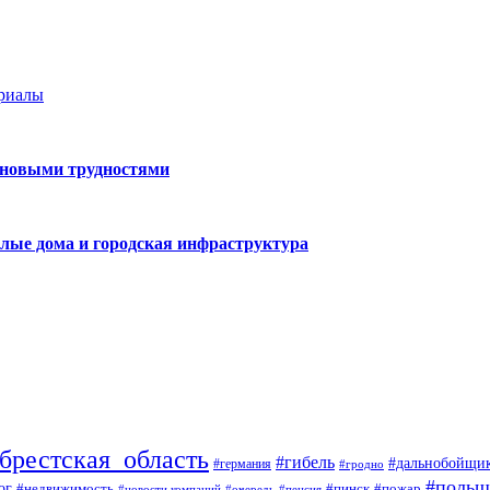
ериалы
 новыми трудностями
лые дома и городская инфраструктура
брестская_область
#гибель
#дальнобойщи
#германия
#гродно
#польш
ог
#недвижимость
#пожар
#пинск
#новости компаний
#пенсия
#очередь