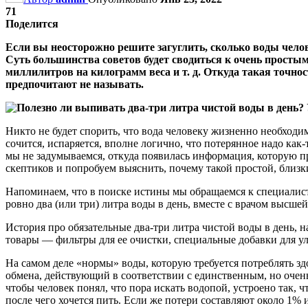
71
Поделится
Если вы неосторожно решите загуглить, сколько воды чело
Суть большинства советов будет сводиться к очень простым
миллилитров на килограмм веса и т. д. Откуда такая точн
предпочитают не называть.
Никто не будет спорить, что вода человеку жизненно необходима
сочится, испаряется, вполне логично, что потерянное надо как
мы не задумываемся, откуда появилась информация, которую п
скептиков и попробуем выяснить, почему такой простой, близк
Напоминаем, что в поиске истины мы обращаемся к специалист
ровно два (или три) литра воды в день, вместе с врачом высш
История про обязательные два-три литра чистой воды в день, н
товары — фильтры для ее очистки, специальные добавки для ул
На самом деле «нормы» воды, которую требуется потреблять з
обмена, действующий в соответствии с единственным, но очен
чтобы человек понял, что пора искать водопой, устроено так, 
после чего хочется пить. Если же потери составляют около 1% 