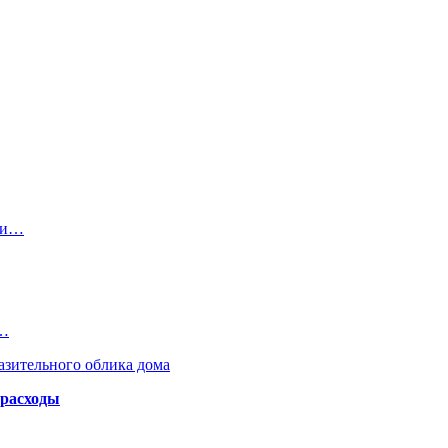
ри…
3…
азительного облика дома
 расходы