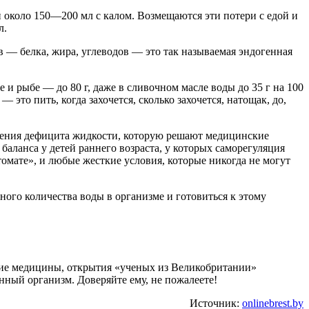
 и около 150—200 мл с калом. Возмещаются эти потери с едой и
л.
в — белка, жира, углеводов — это так называемая эндогенная
се и рыбе — до 80 г, даже в сливочном масле воды до 35 г на 100
это пить, когда захочется, сколько захочется, натощак, до,
лнения дефицита жидкости, которую решают медицинские
баланса у детей раннего возраста, у которых саморегуляция
томате», и любые жесткие условия, которые никогда не могут
ного количества воды в организме и готовиться к этому
итие медицины, открытия «ученых из Великобритании»
енный организм. Доверяйте ему, не пожалеете!
Источник:
onlinebrest.by