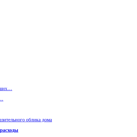
аших…
а…
азительного облика дома
 расходы