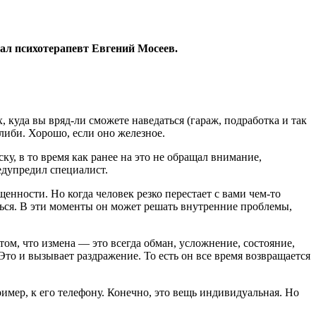
зал психотерапевт Евгений Мосеев.
 куда вы вряд-ли сможете наведаться (гараж, подработка и так
либи. Хорошо, если оно железное.
, в то время как ранее на это не обращал внимание,
редупредил специалист.
нности. Но когда человек резко перестает с вами чем-то
иться. В эти моменты он может решать внутренние проблемы,
ом, что измена — это всегда обман, усложнение, состояние,
Это и вызывает раздражение. То есть он все время возвращается
имер, к его телефону. Конечно, это вещь индивидуальная. Но