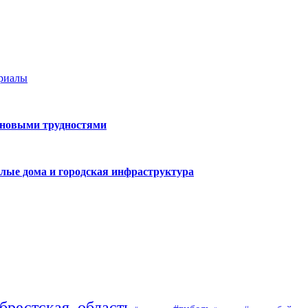
ериалы
 новыми трудностями
лые дома и городская инфраструктура
брестская_область