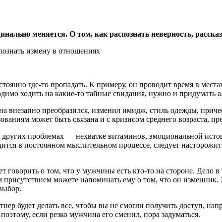
инально меняется. О том, как распознать неверность, расска
оянно где-то пропадать. К примеру, он проводит время в местах,
одимо ходить на какие-то тайные свидания, нужно и придумать а
внезапно преобразился, изменил имидж, стиль одежды, прическу
азованиям может быть связана и с кризисом среднего возраста, п
о других проблемах — нехватке витаминов, эмоциональной истоще
аходится в постоянном мыслительном процессе, следует насторож
говорить о том, что у мужчины есть кто-то на стороне. Дело в т
им присутствием можете напоминать ему о том, что он изменник. 
выбор.
ер будет делать все, чтобы вы не смогли получить доступ, напр
поэтому, если резко мужчина его сменил, пора задуматься.