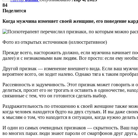
84
Поделится
Когда мужчина изменяет своей женщине, его поведение кард
Фото из открытых источников (иллюстративное)
Прежде всего, насторожить должно, если мужчина начинает пост
далее) и с незнакомыми вам людям. Все просто: если ему необх
Другой признак — изменение внешнего вида. Если ваш мужчина 
вероятнее всего, он ходит налево. Однако тяга к таким преобр
Рассеянность и задумчивость. Этот признак может говорить и 
делиться, просит его не трогать и оставить в одиночестве, н
связанные с тем, что он готовится сделать выбор.
Раздражительность по отношению к своей женщине также может 
когда человек находится будто на двух стульях. И вы даже сво
к мыслям о том, что находится в ситуации, когда нужно делать 
И один из самых очевидных признаков — скрытность. Ваш партн
во многих парах люди знают пароли от смартфонов друг друга, 