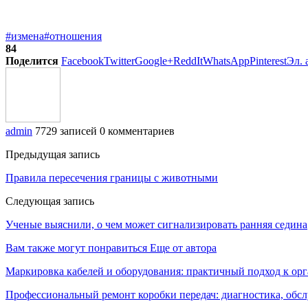
#измена
#отношения
84
Поделится
Facebook
Twitter
Google+
ReddIt
WhatsApp
Pinterest
Эл. 
admin
7729 записей
0 комментариев
Предыдущая запись
Правила пересечения границы с животными
Следующая запись
Ученые выяснили, о чем может сигнализировать ранняя седина
Вам также могут понравиться
Еще от автора
Маркировка кабелей и оборудования: практичный подход к о
Профессиональный ремонт коробки передач: диагностика, обс