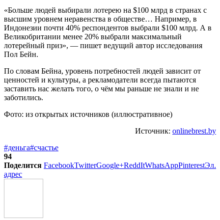
«Больше людей выбирали лотерею на $100 млрд в странах с
высшим уровнем неравенства в обществе… Например, в
Индонезии почти 40% респондентов выбрали $100 млрд. А в
Великобритании менее 20% выбрали максимальный
лотерейный приз», — пишет ведущий автор исследования
Пол Бейн.
По словам Бейна, уровень потребностей людей зависит от
ценностей и культуры, а рекламодатели всегда пытаются
заставить нас желать того, о чём мы раньше не знали и не
заботились.
Фото: из открытых источников (иллюстративное)
Источник:
onlinebrest.by
#деньга
#счастье
94
Поделится
Facebook
Twitter
Google+
ReddIt
WhatsApp
Pinterest
Эл.
адрес