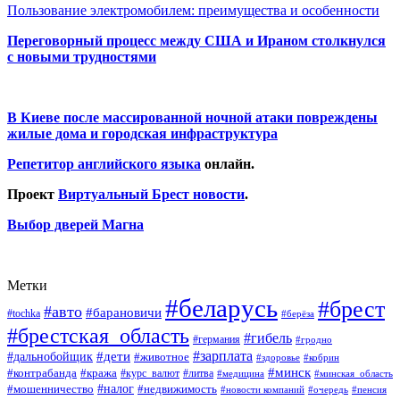
Пользование электромобилем: преимущества и особенности
Переговорный процесс между США и Ираном столкнулся
с новыми трудностями
В Киеве после массированной ночной атаки повреждены
жилые дома и городская инфраструктура
Репетитор английского языка
онлайн.
Проект
Виртуальный Брест новости
.
Выбор дверей Магна
Метки
#беларусь
#брест
#авто
#барановичи
#tochka
#берёза
#брестская_область
#гибель
#германия
#гродно
#зарплата
#дальнобойщик
#дети
#животное
#кобрин
#здоровье
#минск
#контрабанда
#кража
#курс_валют
#литва
#медицина
#минская_область
#налог
#мошенничество
#недвижимость
#новости компаний
#пенсия
#очередь