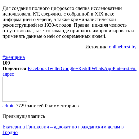
Для создания полного цифрового слепка исследователи
использовали КТ, сверялись с собранной в XIX веке
информацией о черепе, а также криминалистической
реконструкцией из 1930-х годов. Правда, нижняя челюсть
отсутствовала, так что команде пришлось импровизировать и
применять данные о ней от современных людей.
Источник:
onlinebrest.by
#женщина
109
Поделится
Facebook
Twitter
Google+
ReddIt
WhatsApp
Pinterest
Эл.
адрес
admin
7729 записей
0 комментариев
Предыдущая запись
Екатерина Грицкевич – адвокат по гражданским делам в
Гродно