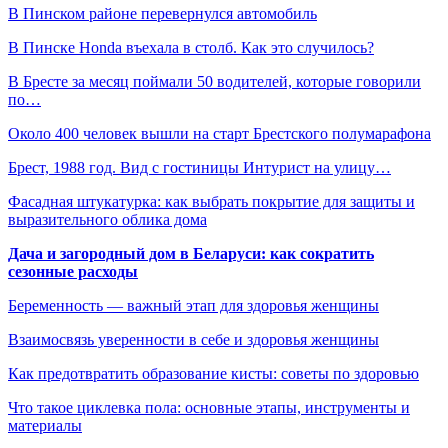
В Пинском районе перевернулся автомобиль
В Пинске Honda въехала в столб. Как это случилось?
В Бресте за месяц поймали 50 водителей, которые говорили
по…
Около 400 человек вышли на старт Брестского полумарафона
Брест, 1988 год. Вид с гостиницы Интурист на улицу…
Фасадная штукатурка: как выбрать покрытие для защиты и
выразительного облика дома
Дача и загородный дом в Беларуси: как сократить
сезонные расходы
Беременность — важный этап для здоровья женщины
Взаимосвязь уверенности в себе и здоровья женщины
Как предотвратить образование кисты: советы по здоровью
Что такое циклевка пола: основные этапы, инструменты и
материалы