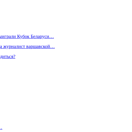
 выиграли Кубок Беларуси…
ода журналист варшавской…
диться?
9…