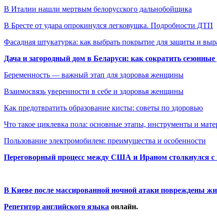
В Италии нашли мертвым белорусского дальнобойщика
В Бресте от удара опрокинулся легковушка. Подробности ДТП
Фасадная штукатурка: как выбрать покрытие для защиты и выр
Дача и загородный дом в Беларуси: как сократить сезонные
Беременность — важный этап для здоровья женщины
Взаимосвязь уверенности в себе и здоровья женщины
Как предотвратить образование кисты: советы по здоровью
Что такое циклевка пола: основные этапы, инструменты и мат
Пользование электромобилем: преимущества и особенности
Переговорный процесс между США и Ираном столкнулся с
В Киеве после массированной ночной атаки повреждены жи
Репетитор английского языка
онлайн.