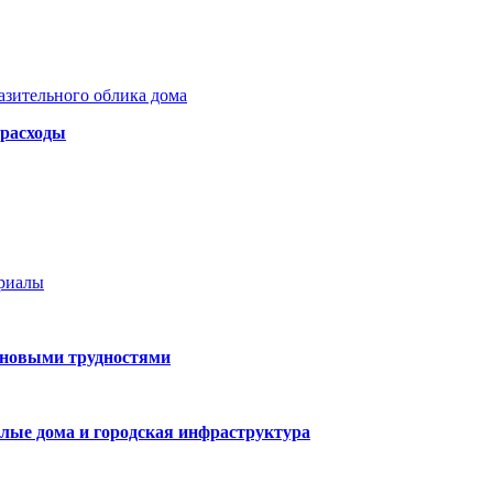
азительного облика дома
 расходы
ериалы
 новыми трудностями
лые дома и городская инфраструктура