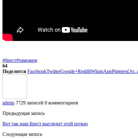
#брест
#таможня
64
Поделится
Facebook
Twitter
Google+
ReddIt
WhatsApp
Pinterest
Эл. 
admin
7729 записей
0 комментариев
Предыдущая запись
Вот так наш Брест выглядит этой ночью
Следующая запись