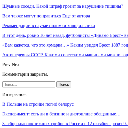
Шумные соседи. Какой штраф грозит за нарушение тишины?
Вам также могут понравиться
Еще от автора
Рекомендации в случае поломки холодильника
В этот день, ровно 16 лет назад, футболисты «Динамо-Брест»
«Вам кажется, что это ярмарка…» Каким увидел Брест 1887 г
Автошедевры СССР. Какими советскими машинами можно гор
Prev
Next
Комментарии закрыты.
Интересное:
В Польше на стройке погиб белорус
Эксперимент: есть ли в бензине и дизтопливе обещанные…
За сбор краснокнижных грибов в России с 12 октября грозит 