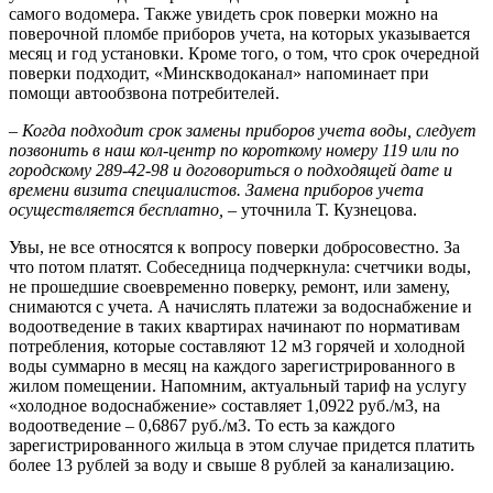
самого водомера. Также увидеть срок поверки можно на
поверочной пломбе приборов учета, на которых указывается
месяц и год установки. Кроме того, о том, что срок очередной
поверки подходит, «Минскводоканал» напоминает при
помощи автообзвона потребителей.
– Когда подходит срок замены приборов учета воды, следует
позвонить в наш кол-центр по короткому номеру 119 или по
городскому 289-42-98 и договориться о подходящей дате и
времени визита специалистов. Замена приборов учета
осуществляется бесплатно, –
уточнила Т. Кузнецова.
Увы, не все относятся к вопросу поверки добросовестно. За
что потом платят. Собеседница подчеркнула: счетчики воды,
не прошедшие своевременно поверку, ремонт, или замену,
снимаются с учета. А начислять платежи за водоснабжение и
водоотведение в таких квартирах начинают по нормативам
потребления, которые составляют 12 м3 горячей и холодной
воды суммарно в месяц на каждого зарегистрированного в
жилом помещении. Напомним, актуальный тариф на услугу
«холодное водоснабжение» составляет 1,0922 руб./м3, на
водоотведение – 0,6867 руб./м3. То есть за каждого
зарегистрированного жильца в этом случае придется платить
более 13 рублей за воду и свыше 8 рублей за канализацию.