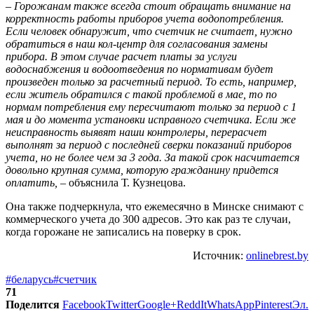
– Горожанам также всегда стоит обращать внимание на
корректность работы приборов учета водопотребления.
Если человек обнаружит, что счетчик не считает, нужно
обратиться в наш кол-центр для согласования замены
прибора. В этом случае расчет платы за услуги
водоснабжения и водоотведения по нормативам будет
произведен только за расчетный период. То есть, например,
если житель обратился с такой проблемой в мае, то по
нормам потребления ему пересчитают только за период с 1
мая и до момента установки исправного счетчика. Если же
неисправность выявят наши контролеры, перерасчет
выполнят за период с последней сверки показаний приборов
учета, но не более чем за 3 года. За такой срок насчитается
довольно крупная сумма, которую гражданину придется
оплатить, –
объяснила Т. Кузнецова.
Она также подчеркнула, что ежемесячно в Минске снимают с
коммерческого учета до 300 адресов. Это как раз те случаи,
когда горожане не записались на поверку в срок.
Источник:
onlinebrest.by
#беларусь
#счетчик
71
Поделится
Facebook
Twitter
Google+
ReddIt
WhatsApp
Pinterest
Эл.