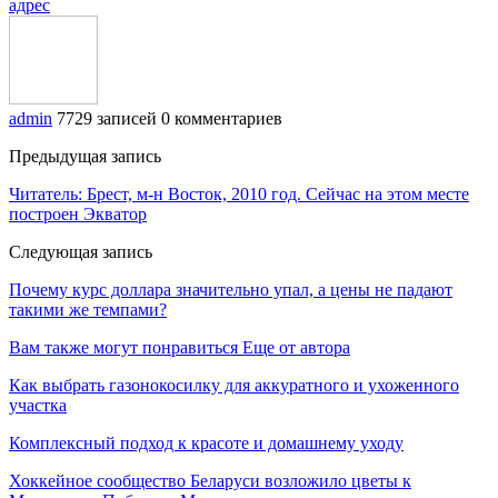
адрес
admin
7729 записей
0 комментариев
Предыдущая запись
Читатель: Брест, м-н Восток, 2010 год. Сейчас на этом месте
построен Экватор
Следующая запись
Почему курс доллара значительно упал, а цены не падают
такими же темпами?
Вам также могут понравиться
Еще от автора
Как выбрать газонокосилку для аккуратного и ухоженного
участка
Комплексный подход к красоте и домашнему уходу
Хоккейное сообщество Беларуси возложило цветы к